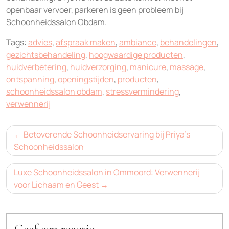
openbaar vervoer, parkeren is geen probleem bij
Schoonheidssalon Obdam.
Tags:
advies
,
afspraak maken
,
ambiance
,
behandelingen
,
gezichtsbehandeling
,
hoogwaardige producten
,
huidverbetering
,
huidverzorging
,
manicure
,
massage
,
ontspanning
,
openingstijden
,
producten
,
schoonheidssalon obdam
,
stressvermindering
,
verwennerij
Bericht
Betoverende Schoonheidservaring bij Priya’s
navigatie
Schoonheidssalon
Luxe Schoonheidssalon in Ommoord: Verwennerij
voor Lichaam en Geest