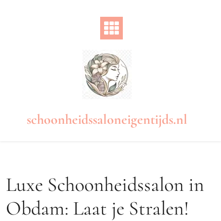
Naar
de
inhoud
gaan
schoonheidssaloneigentijds.nl
Luxe Schoonheidssalon in
Obdam: Laat je Stralen!