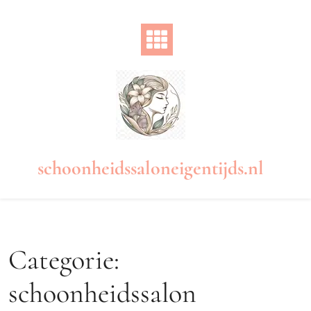
Naar
de
inhoud
gaan
schoonheidssaloneigentijds.nl
Categorie:
schoonheidssalon