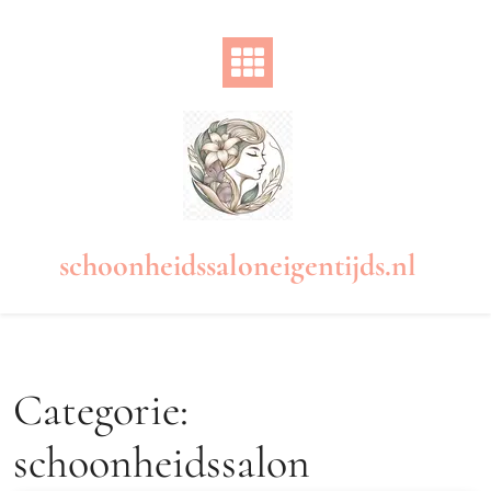
Naar
de
inhoud
gaan
schoonheidssaloneigentijds.nl
Categorie:
schoonheidssalon