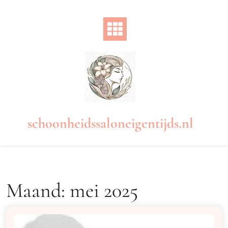
Naar
de
inhoud
gaan
schoonheidssaloneigentijds.nl
Maand:
mei 2025