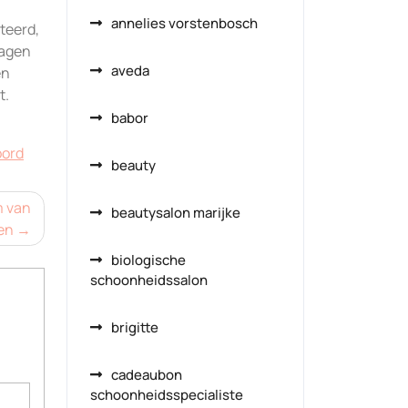
annelies vorstenbosch
teerd,
ragen
aveda
en
t.
babor
ord
beauty
m van
beautysalon marijke
en
biologische
schoonheidssalon
brigitte
cadeaubon
schoonheidsspecialiste