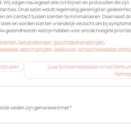
 Wij volgen nauwgezet alle richtlijnen en protocollen die zijn
tanties. Onze salon wordt regelmatig gereinigd en gedesinfec
gen om contact tussen klanten te minimaliseren. Daarnaast d
alen en worden klanten vriendelijk verzocht om bij symptom
 Uw gezondheid en welzijn hebben voor ons de hoogste prioritei
ementen
,
behandelingen
,
gezichtsbehandelingen
,
assages
,
openingstijden
,
pedicures
,
schoonheidssalon ommo
 Stralen!
Luxe Schoonheidssalon in het Centru
Nijmeg
eiste velden zijn gemarkeerd met
*