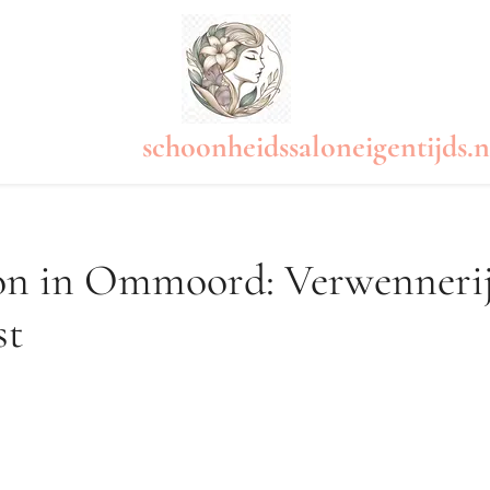
schoonheidssaloneigentijds.n
on in Ommoord: Verwenneri
st