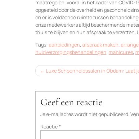
maatregelen, vooral in het kader van COVID-19.
opgesteld door de overheid en gezondheidsins
en er is voldoende ruimte tussen behandelin
onze medewerkers altijd beschermende materi
thuis te blijven en hun afspraak te verzetten.
Tags:
aanbiedingen
,
afspraak maken
,
arrang
huidverzorgingsbehandelingen
,
manicures
,
m
Bericht
Luxe Schoonheidssalon in Obdam: Laat je
navigatie
Geef een reactie
Je e-mailadres wordt niet gepubliceerd.
Ver
Reactie
*