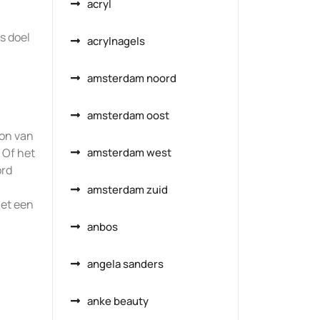
acryl
s doel
acrylnagels
amsterdam noord
amsterdam oost
on van
 Of het
amsterdam west
ord
amsterdam zuid
met een
anbos
angela sanders
anke beauty