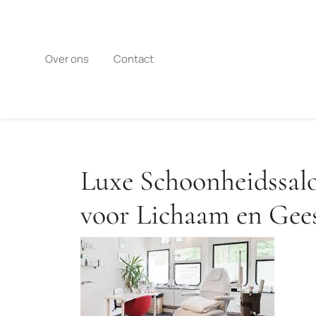
Naar
de
inhoud
gaan
Over ons
Contact
Luxe Schoonheidssal
voor Lichaam en Gee