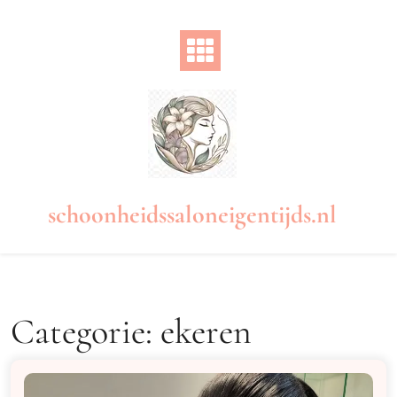
Naar
de
inhoud
gaan
schoonheidssaloneigentijds.nl
Categorie:
ekeren