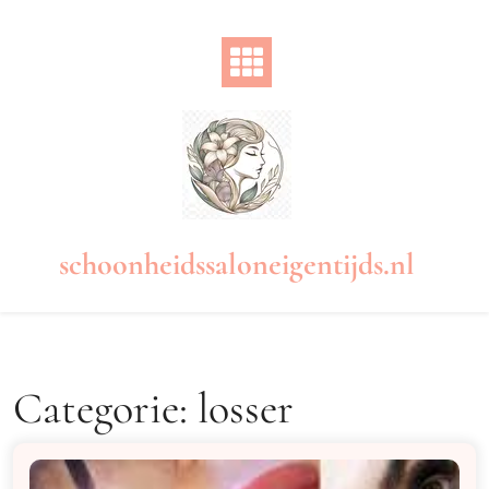
Naar
de
inhoud
gaan
schoonheidssaloneigentijds.nl
Categorie:
losser