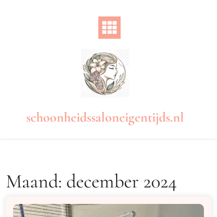
Naar
de
inhoud
gaan
schoonheidssaloneigentijds.nl
Maand:
december 2024