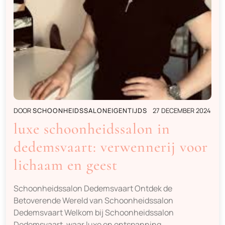
DOOR
SCHOONHEIDSSALONEIGENTIJDS
27 DECEMBER 2024
luxe schoonheidssalon in
dedemsvaart: verwennerij voor
lichaam en geest
Schoonheidssalon Dedemsvaart Ontdek de
Betoverende Wereld van Schoonheidssalon
Dedemsvaart Welkom bij Schoonheidssalon
Dedemsvaart, waar luxe en ontspanning