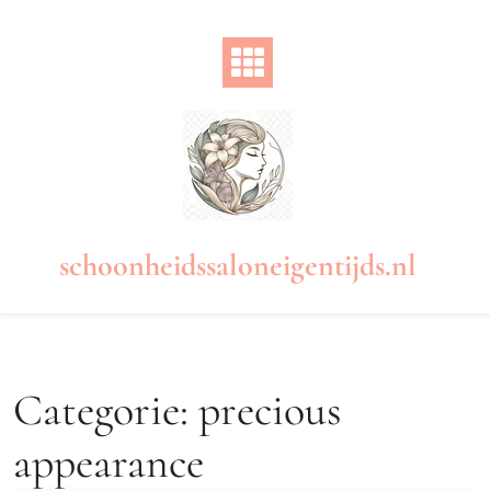
Naar
de
inhoud
gaan
schoonheidssaloneigentijds.nl
Categorie:
precious
appearance