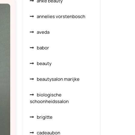
anke beauty
annelies vorstenbosch
aveda
babor
beauty
beautysalon marijke
biologische
schoonheidssalon
brigitte
cadeaubon