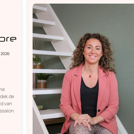
I 2026
eme
dek de
ld van
ssalon