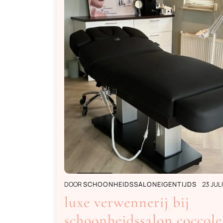
DOOR
SCHOONHEIDSSALONEIGENTIJDS
23 JUL
luxe verwennerij bij
schoonheidssalon coccole