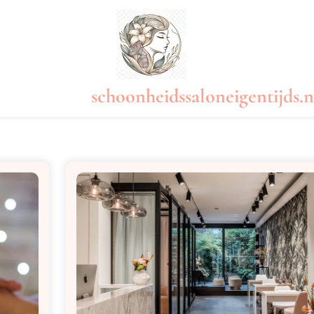
schoonheidssaloneigentijds.n