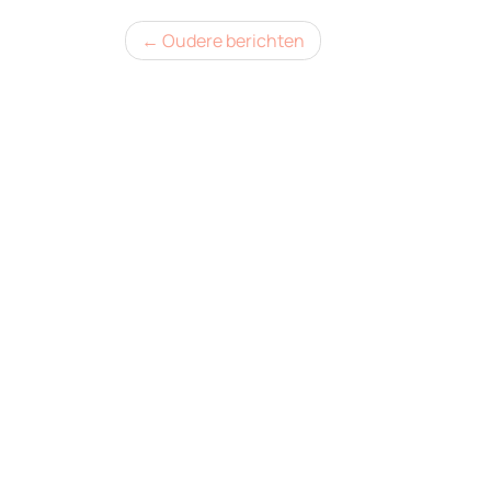
Berichtennavigatie
Oudere berichten