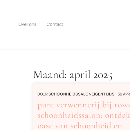
Naar
de
inhoud
gaan
Over ons
Contact
Maand:
april 2025
DOOR
SCHOONHEIDSSALONEIGENTIJDS
30 APR
pure verwennerij bij row
schoonheidssalon: ontdek
oase van schoonheid en