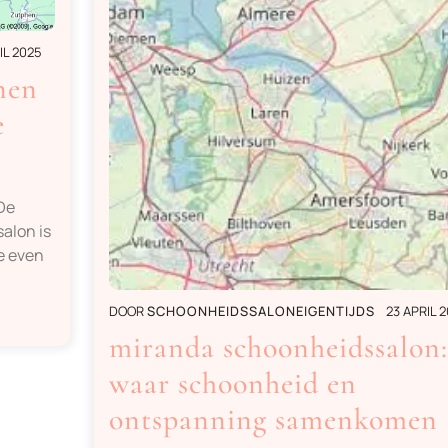
IL 2025
nen
e
 De
alon is
e even
DOOR
SCHOONHEIDSSALONEIGENTIJDS
23 APRIL 
miranda schoonheidssalon:
waar schoonheid en
ontspanning samenkomen