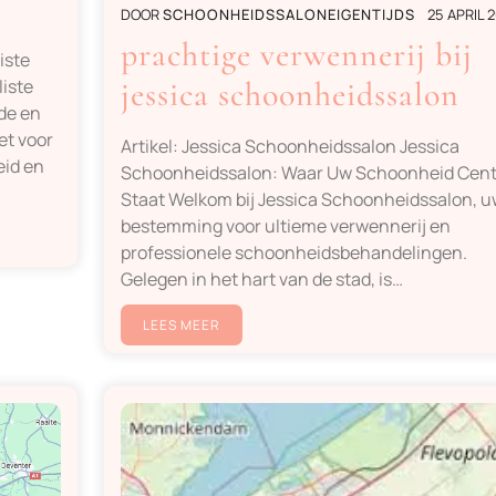
DOOR
SCHOONHEIDSSALONEIGENTIJDS
25 APRIL 
prachtige verwennerij bij
iste
iste
jessica schoonheidssalon
de en
et voor
Artikel: Jessica Schoonheidssalon Jessica
eid en
Schoonheidssalon: Waar Uw Schoonheid Cent
Staat Welkom bij Jessica Schoonheidssalon, u
bestemming voor ultieme verwennerij en
professionele schoonheidsbehandelingen.
Gelegen in het hart van de stad, is…
LEES MEER