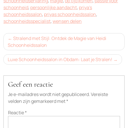
schoonheidservaring
,
magie
,
op tijd komen
,
passie voor
schoonheid
,
persoonlijke aandacht
,
priya's
schoonheidssalon
,
priyas schoonheidssalon
,
schoonheidsspecialist
,
wensen delen
Bericht
Stralend met Stijl: Ontdek de Magie van Heidi
navigatie
Schoonheidssalon
Luxe Schoonheidssalon in Obdam: Laat je Stralen!
Geef een reactie
Je e-mailadres wordt niet gepubliceerd.
Vereiste
velden zijn gemarkeerd met
*
Reactie
*