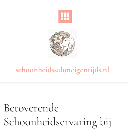
Naar
de
inhoud
gaan
schoonheidssaloneigentijds.nl
Betoverende
Schoonheidservaring bij