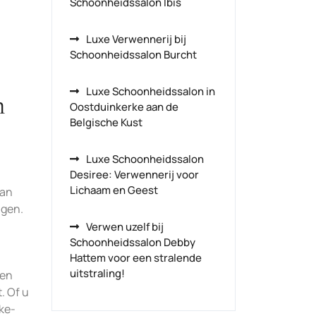
Schoonheidssalon Ibis
Luxe Verwennerij bij
Schoonheidssalon Burcht
Luxe Schoonheidssalon in
n
Oostduinkerke aan de
Belgische Kust
Luxe Schoonheidssalon
Desiree: Verwennerij voor
Lichaam en Geest
van
ngen.
Verwen uzelf bij
Schoonheidssalon Debby
Hattem voor een stralende
uitstraling!
ten
. Of u
ke-