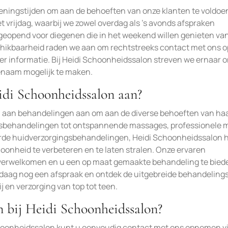
eningstijden om aan de behoeften van onze klanten te voldoe
vrijdag, waarbij we zowel overdag als ’s avonds afspraken
geopend voor diegenen die in het weekend willen genieten va
chikbaarheid raden we aan om rechtstreeks contact met ons o
r informatie. Bij Heidi Schoonheidssalon streven we ernaar 
enaam mogelijk te maken.
idi Schoonheidssalon aan?
a aan behandelingen aan om aan de diverse behoeften van ha
htsbehandelingen tot ontspannende massages, professionele 
erde huidverzorgingsbehandelingen, Heidi Schoonheidssalon 
hoonheid te verbeteren en te laten stralen. Onze ervaren
 verwelkomen en u een op maat gemaakte behandeling te bied
ndaag nog een afspraak en ontdek de uitgebreide behandeling
 en verzorging van top tot teen.
 bij Heidi Schoonheidssalon?
choonheidssalon kunt u eenvoudig contact met ons opnemen v