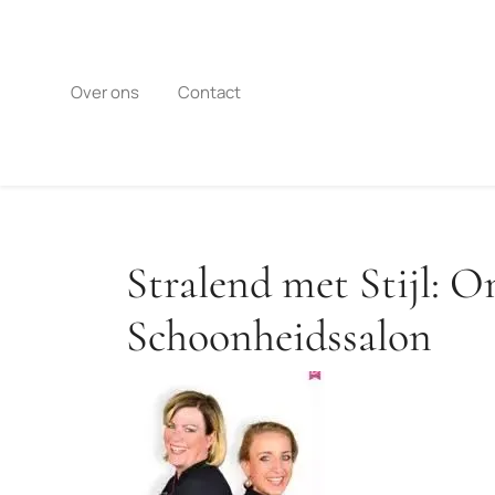
Naar
de
inhoud
gaan
Over ons
Contact
Stralend met Stijl: 
Schoonheidssalon