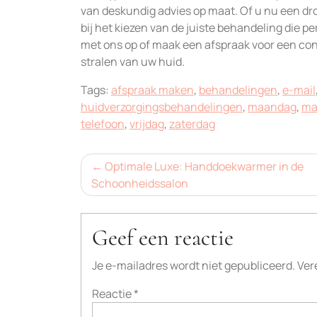
van deskundig advies op maat. Of u nu een dro
bij het kiezen van de juiste behandeling die p
met ons op of maak een afspraak voor een con
stralen van uw huid.
Tags:
afspraak maken
,
behandelingen
,
e-mail
huidverzorgingsbehandelingen
,
maandag
,
ma
telefoon
,
vrijdag
,
zaterdag
Bericht
Optimale Luxe: Handdoekwarmer in de
Schoonheidssalon
navigatie
Geef een reactie
Je e-mailadres wordt niet gepubliceerd.
Ver
Reactie
*