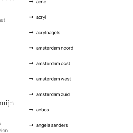
acne
acryl
aat.
acrylnagels
amsterdam noord
amsterdam oost
amsterdam west
amsterdam zuid
 mijn
anbos
w
angela sanders
zien