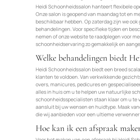
Heidi Schoonheidssalon hanteert flexibele op
Onze salon is geopend van maandag tot en met 
beschikbaar hebben. Op zaterdag zijn we ook 
behandelingen. Voor specifieke tijden en bes
nemen of onze website te raadplegen voor mee
schoonheidservaring zo gemakkelijk en aang
Welke behandelingen biedt He
Heidi Schoonheidssalon biedt een breed scal
klanten te voldoen. Van verkwikkende gezic
overs, manicures, pedicures en gespecialise
alles in huis om u te helpen uw natuurlijke sc
schoonheidsspecialisten staan klaar om u te
aansluit bij uw wensen en huidtype. Maak va
die wij aanbieden voor een ultieme verwennerij
Hoe kan ik een afspraak maken
Voor het maken van een afspraak bij Heidi S