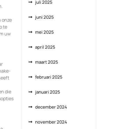
juli 2025
n.
juni 2025
n onze
p te
mei 2025
om uw
april 2025
maart 2025
ar
make-
februari 2025
heeft
en die
januari 2025
sopties
december 2024
november 2024
ia