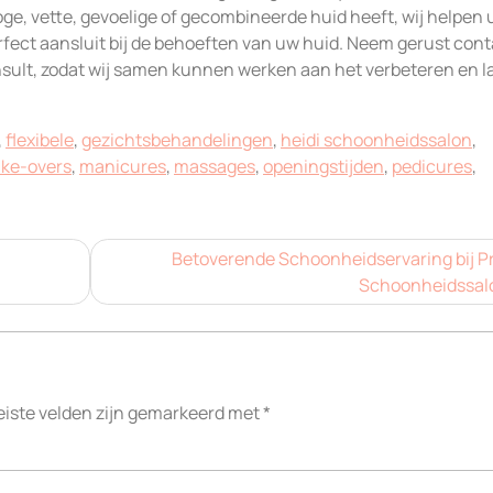
ge, vette, gevoelige of gecombineerde huid heeft, wij helpen 
erfect aansluit bij de behoeften van uw huid. Neem gerust con
sult, zodat wij samen kunnen werken aan het verbeteren en l
,
flexibele
,
gezichtsbehandelingen
,
heidi schoonheidssalon
,
ke-overs
,
manicures
,
massages
,
openingstijden
,
pedicures
,
Betoverende Schoonheidservaring bij Pr
Schoonheidssal
eiste velden zijn gemarkeerd met
*