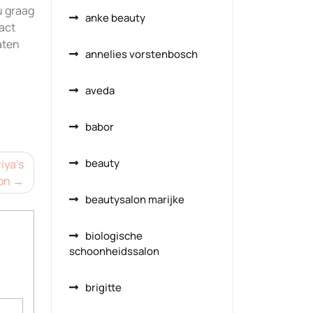
u graag
anke beauty
tact
aten
annelies vorstenbosch
aveda
babor
beauty
iya’s
on
beautysalon marijke
biologische
schoonheidssalon
brigitte