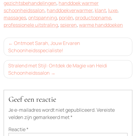
gezichtsbehandelingen
,
handdoek warmer
schoonheidssalon
,
handdoekverwarmer
,
klant
,
luxe
,
massages
,
ontspanning
,
poriën
,
productopname
,
professionele uitstraling
,
spieren
,
warme handdoeken
Bericht
Ontmoet Sarah, Jouw Ervaren
navigatie
Schoonheidsspecialiste!
Stralend met Stijl: Ontdek de Magie van Heidi
Schoonheidssalon
Geef een reactie
Je e-mailadres wordt niet gepubliceerd.
Vereiste
velden zijn gemarkeerd met
*
Reactie
*