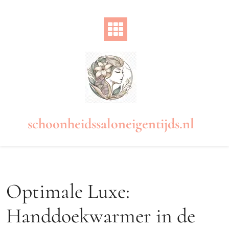
Naar
de
inhoud
gaan
schoonheidssaloneigentijds.nl
Optimale Luxe:
Handdoekwarmer in de