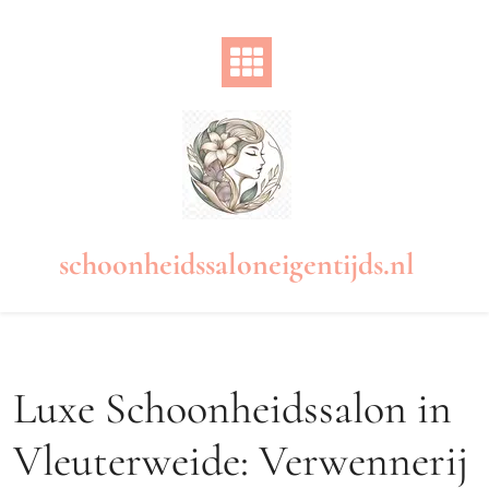
Naar
de
inhoud
gaan
schoonheidssaloneigentijds.nl
Luxe Schoonheidssalon in
Vleuterweide: Verwennerij