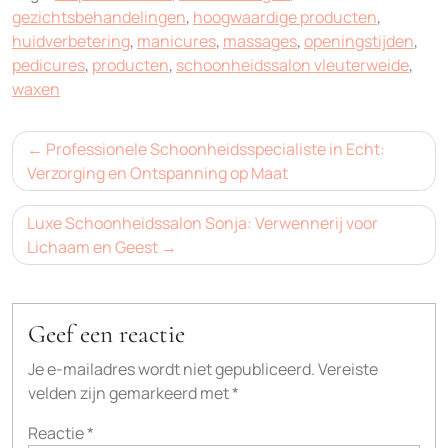
gezichtsbehandelingen
,
hoogwaardige producten
,
huidverbetering
,
manicures
,
massages
,
openingstijden
,
pedicures
,
producten
,
schoonheidssalon vleuterweide
,
waxen
Bericht
Professionele Schoonheidsspecialiste in Echt:
navigatie
Verzorging en Ontspanning op Maat
Luxe Schoonheidssalon Sonja: Verwennerij voor
Lichaam en Geest
Geef een reactie
Je e-mailadres wordt niet gepubliceerd.
Vereiste
velden zijn gemarkeerd met
*
Reactie
*