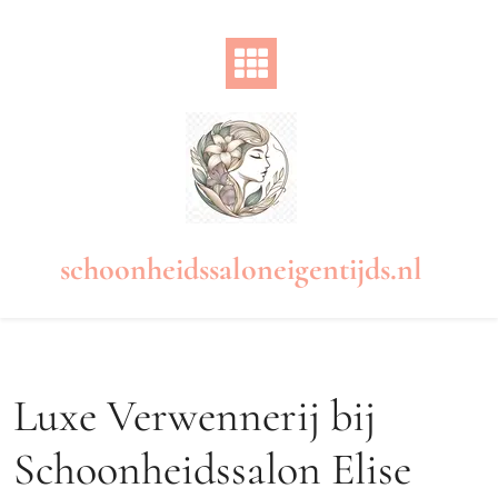
Naar
de
inhoud
gaan
schoonheidssaloneigentijds.nl
Luxe Verwennerij bij
Schoonheidssalon Elise