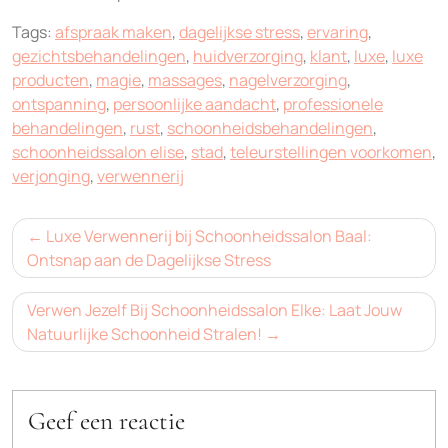
Tags:
afspraak maken
,
dagelijkse stress
,
ervaring
,
gezichtsbehandelingen
,
huidverzorging
,
klant
,
luxe
,
luxe
producten
,
magie
,
massages
,
nagelverzorging
,
ontspanning
,
persoonlijke aandacht
,
professionele
behandelingen
,
rust
,
schoonheidsbehandelingen
,
schoonheidssalon elise
,
stad
,
teleurstellingen voorkomen
,
verjonging
,
verwennerij
Bericht
Luxe Verwennerij bij Schoonheidssalon Baal:
navigatie
Ontsnap aan de Dagelijkse Stress
Verwen Jezelf Bij Schoonheidssalon Elke: Laat Jouw
Natuurlijke Schoonheid Stralen!
Geef een reactie