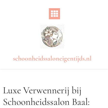
Naar
de
inhoud
gaan
schoonheidssaloneigentijds.nl
Luxe Verwennerij bij
Schoonheidssalon Baal: