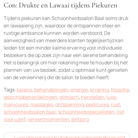
Con: Drukte en Lawaai tijdens Piekuren
Tijdens piekuren kan Schoonheidssalon Baal soms druk
en lawaaierig zijn, waardoor de ontspannen sfeer en
rustige ambiance kunnen worden verstoord. De
aanwezigheid van meerdere klanten tegelijkertijd kan
leiden tot een minder kalme ervaring voor individuele
bezoekers die op zoek zijn naar een serene behandeling.
Het is belangrijk om hier rekening mee te houden bij het
plannen van uw bezoek, zodat u optimaal kunt genieten
van de verwennerij die de salon te bieden heeft.
Tags:
balans
,
behandelingen
,
energie
,
ervaring
,
filosofie
,
gezichtsbehandelingen
,
glimlach
,
herstellen
,
luxe
,
manicures
,
massages
,
ontspanning
,
pedicures
,
rust
,
schoonheidssalon baal
,
schoonheidsspecialisten
,
tijd
voor uzelf
,
verwenmomenten
,
zelfzorg
Bericht
Luxe Verwennerij bij Schoonheidssalon Blaasveld