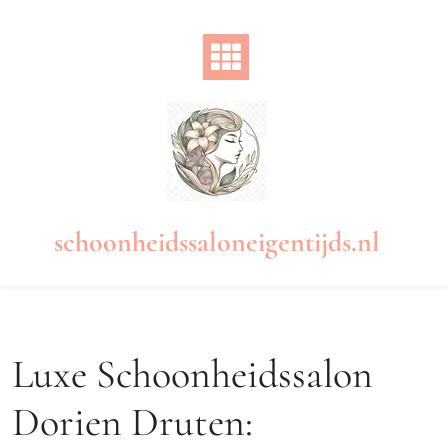
Naar
de
inhoud
gaan
schoonheidssaloneigentijds.nl
Luxe Schoonheidssalon
Dorien Druten: