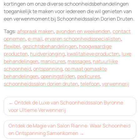
kortingen om onze diverse schoonheidsbehandelingen
toegankelijk te maken voor iedereen die wil genieten van
een verwenmoment bij Schoonheidssalon Dorien Druten.
Tags:
afspraak maken
,
avonden en weekenden
,
contact
opnemen
,
e-mail
,
ervaren schoonheidsspecialisten
,
flexibel
,
gezichtsbehandelingen
,
hoogwaardige
producten
,
huidverjonging
,
kwalitatieve producten
,
luxe
behandelingen
,
manicures
,
massages
,
natuurlijke
schoonheid
,
ontspanning
,
op maat gemaakte
behandelingen
,
openingstijden
,
pedicures
,
schoonheidssalon dorien druten
,
telefoon
,
verwennerij
Bericht
Ontdek de Luxe van Schoonheidssalon Byronne
navigatie
voor Ultieme Verwennerij
Ontdek de Magie van Salon Rianne: Waar Schoonheid
en Ontspanning Samenkomen