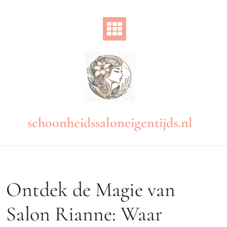
Naar
de
inhoud
gaan
schoonheidssaloneigentijds.nl
Ontdek de Magie van
Salon Rianne: Waar