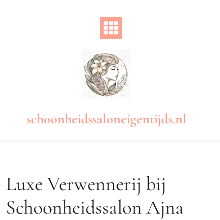
Naar
de
inhoud
gaan
schoonheidssaloneigentijds.nl
Luxe Verwennerij bij
Schoonheidssalon Ajna