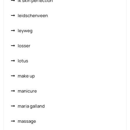
ik skin perfection
leidschenveen
leyweg
losser
lotus
make up
manicure
maria galland
massage