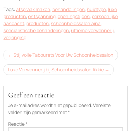
Tags:
afspraak maken
,
behandelingen
,
huidtype
,
luxe
producten
,
ontspanning
,
openingstijden
,
persoonlijke
aandacht
,
producten
,
schoonheidssalon ajna
,
specialistische behandelingen
,
ultieme verwennerij
,
verjonging
Bericht
Stijlvolle Tabourets Voor Uw Schoonheidssalon
navigatie
Luxe Verwennerij bij Schoonheidssalon Akkie
Geef een reactie
Je e-mailadres wordt niet gepubliceerd.
Vereiste
velden zijn gemarkeerd met
*
Reactie
*