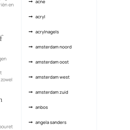
acne
riën en
acryl
acrylnagels
f
amsterdam noord
ngen
amsterdam oost
t
amsterdam west
 zowel
amsterdam zuid
n
anbos
angela sanders
bouret