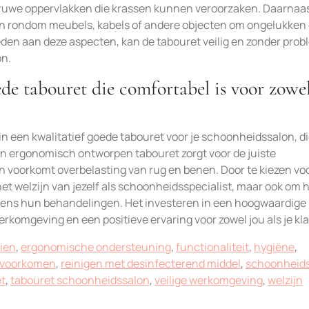
d ruwe oppervlakken die krassen kunnen veroorzaken. Daarnaas
n rondom meubels, kabels of andere objecten om ongelukken
den aan deze aspecten, kan de tabouret veilig en zonder pro
on.
ede tabouret die comfortabel is voor zowe
in een kwalitatief goede tabouret voor je schoonheidssalon, d
 Een ergonomisch ontworpen tabouret zorgt voor de juiste
 voorkomt overbelasting van rug en benen. Door te kiezen vo
et welzijn van jezelf als schoonheidsspecialist, maar ook om 
jdens hun behandelingen. Het investeren in een hoogwaardige
erkomgeving en een positieve ervaring voor zowel jou als je kl
ien
,
ergonomische ondersteuning
,
functionaliteit
,
hygiëne
,
g voorkomen
,
reinigen met desinfecterend middel
,
schoonheid
t
,
tabouret schoonheidssalon
,
veilige werkomgeving
,
welzijn