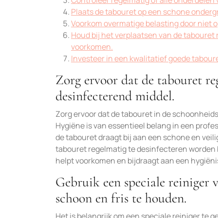
Controleer regelmatig of alle onderdelen
Plaats de tabouret op een schone onderg
Voorkom overmatige belasting door niet op 
Houd bij het verplaatsen van de tabouret
voorkomen.
Investeer in een kwalitatief goede tabouret
Zorg ervoor dat de tabouret r
desinfecterend middel.
Zorg ervoor dat de tabouret in de schoonheid
Hygiëne is van essentieel belang in een prof
de tabouret draagt bij aan een schone en veili
tabouret regelmatig te desinfecteren worden b
helpt voorkomen en bijdraagt aan een hygië
Gebruik een speciale reiniger 
schoon en fris te houden.
Het is belangrijk om een speciale reiniger te