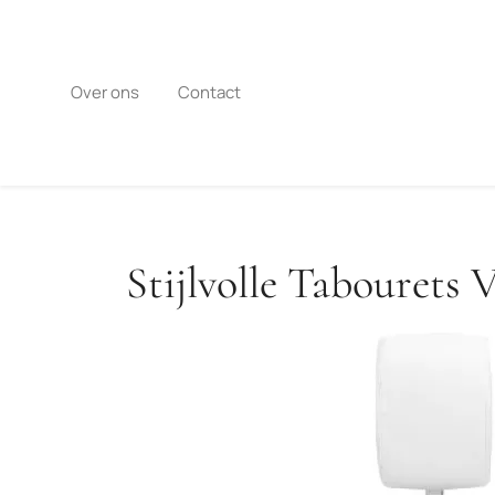
Naar
de
inhoud
gaan
Over ons
Contact
Stijlvolle Tabourets