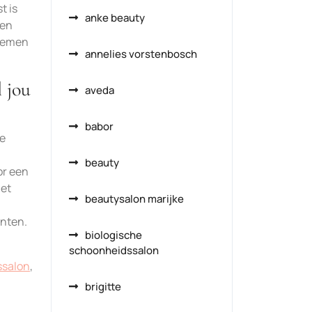
t is
anke beauty
 en
blemen
annelies vorstenbosch
l jou
aveda
babor
ie
beauty
or een
het
beautysalon marijke
anten.
biologische
schoonheidssalon
ssalon
,
brigitte