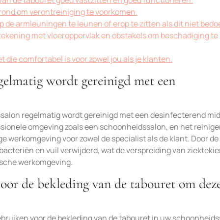
 van de tabouret goed vastzitten en goed functioneren.
rond om verontreiniging te voorkomen.
de armleuningen te leunen of erop te zitten als dit niet bedoe
 rekening met vloeroppervlak en obstakels om beschadiging te
 die comfortabel is voor zowel jou als je klanten.
egelmatig wordt gereinigd met een
ssalon regelmatig wordt gereinigd met een desinfecterend mid
essionele omgeving zoals een schoonheidssalon, en het reinig
ge werkomgeving voor zowel de specialist als de klant. Door de
acteriën en vuil verwijderd, wat de verspreiding van ziektek
nische werkomgeving.
voor de bekleding van de tabouret om dez
 gebruiken voor de bekleding van de tabouret in uw schoonheid