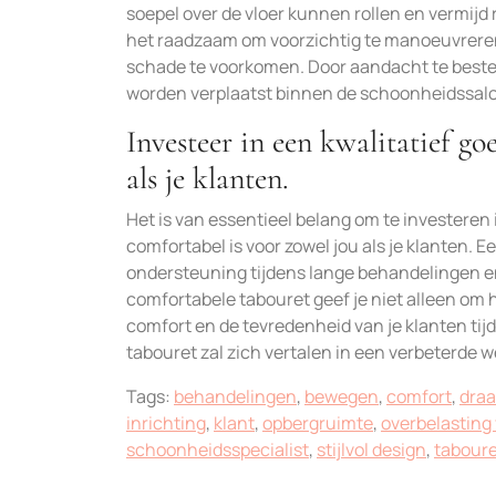
soepel over de vloer kunnen rollen en vermij
het raadzaam om voorzichtig te manoeuvrere
schade te voorkomen. Door aandacht te beste
worden verplaatst binnen de schoonheidssal
Investeer in een kwalitatief go
als je klanten.
Het is van essentieel belang om te investeren 
comfortabel is voor zowel jou als je klanten.
ondersteuning tijdens lange behandelingen en
comfortabele tabouret geef je niet alleen om h
comfort en de tevredenheid van je klanten ti
tabouret zal zich vertalen in een verbeterde w
Tags:
behandelingen
,
bewegen
,
comfort
,
draa
inrichting
,
klant
,
opbergruimte
,
overbelastin
schoonheidsspecialist
,
stijlvol design
,
taboure