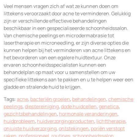
Veel mensen vragen zich af wat ze kunnen doen om
littekens veroorzaakt door acne te verminderen. Gelukkig
zijn er verschillende effectieve behandelingen
beschikbaar in een gespecialiseerde schoonheidssalon.
Van chemische peelings en microdermabrasie tot
lasertherapie en microneedling, er zijn diverse opties die
kunnen helpen bij het verminderen van acne littekens en
het bevorderen van een egalere huidtextuur. Onze
ervaren schoonheidsspecialisten kunnen een
behandelplan op maat voor u samenstellen om uw
specifieke littekens aan te pakken en u te helpen weer een
gladde en stralende huid te krijgen.
Tags:
acne
,
bacteriën groeien
,
behandelingen
,
chemische
peelings
,
dieptereiniging
,
dode huidcellen
,
genetica
,
gezichtsbehandelingen
,
hormonale veranderingen
,
huidprobleem
,
huidverzorgingproducten
,
lichttherapie
,
onjuiste huidverzorging
,
ontstekingen
,
poriën verstopt
raken
,
professioneel
,
routines
,
schoonheidssalon
,