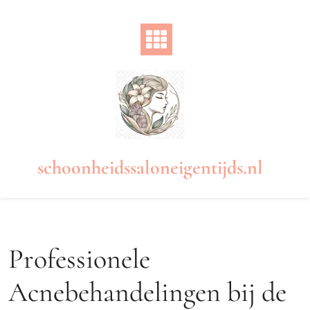
Naar
de
inhoud
gaan
schoonheidssaloneigentijds.nl
Professionele
Acnebehandelingen bij de