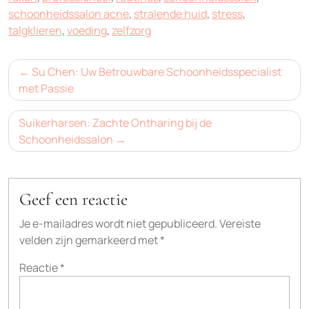
schoonheidssalon acne
,
stralende huid
,
stress
,
talgklieren
,
voeding
,
zelfzorg
Bericht
Su Chen: Uw Betrouwbare Schoonheidsspecialist
navigatie
met Passie
Suikerharsen: Zachte Ontharing bij de
Schoonheidssalon
Geef een reactie
Je e-mailadres wordt niet gepubliceerd.
Vereiste
velden zijn gemarkeerd met
*
Reactie
*