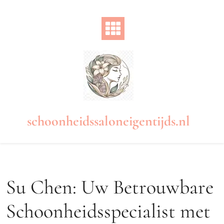
Naar
de
inhoud
gaan
schoonheidssaloneigentijds.nl
Su Chen: Uw Betrouwbare
Schoonheidsspecialist met