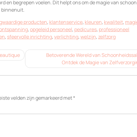
rd en begrepen voelen. Dit helpt ons om de magie van schoon
n binnenuit.
gwaardige producten
,
klantenservice
,
kleuren
,
kwaliteit
,
magi
ontspanning
,
opgeleid personeel
,
pedicures
,
professioneel
en
,
sfeervolle inrichting
,
verlichting
,
welzijn
,
zelfzorg
Beautique
Betoverende Wereld van Schoonheidssa
Ontdek de Magie van Zelfverzorgi
eiste velden zijn gemarkeerd met
*