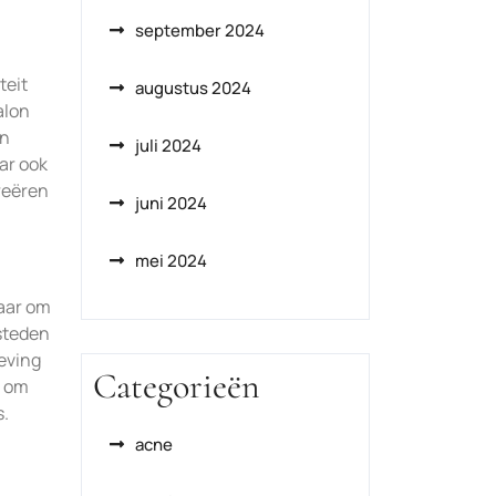
september 2024
teit
augustus 2024
alon
un
juli 2024
ar ook
creëren
juni 2024
mei 2024
naar om
esteden
geving
Categorieën
l om
s.
acne