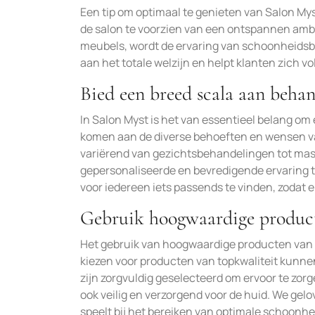
Een tip om optimaal te genieten van Salon Mys
de salon te voorzien van een ontspannen amb
meubels, wordt de ervaring van schoonheids
aan het totale welzijn en helpt klanten zich v
Bied een breed scala aan beha
In Salon Myst is het van essentieel belang o
komen aan de diverse behoeften en wensen va
variërend van gezichtsbehandelingen tot mas
gepersonaliseerde en bevredigende ervaring te
voor iedereen iets passends te vinden, zodat e
Gebruik hoogwaardige product
Het gebruik van hoogwaardige producten van go
kiezen voor producten van topkwaliteit kunne
zijn zorgvuldig geselecteerd om ervoor te zorge
ook veilig en verzorgend voor de huid. We gel
speelt bij het bereiken van optimale schoonh