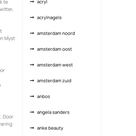
k te
acryl
witter,
n
acrylnagels
t
amsterdam noord
on Myst
amsterdam oost
amsterdam west
oor
amsterdam zuid
n
anbos
angela sanders
t. Door
varing
anke beauty