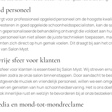
id personeel
orgt voor professioneel opgeleid personeel om de hoogste kwali
vesteren in goed opgeleide schoonheidsspecialisten, kan de s
en gepersonaliseerde behandeling ontvangt die voldoet aan h
 personeel kan niet alleen de juiste technieken toepassen, ma
nten zich direct op hun gemak voelen. Dit draagt bij aan het 
 van Salon Myst.
rije sfeer voor klanten
feer voor klanten is essentieel bij Salon Myst. Wij streven er
 voelen zodra ze onze salon binnenstappen. Door aandacht te b
ustgevende muziek en vriendelijk personeel, willen we een om
en en genieten van hun schoonheidservaring. Het is ons doe
k innerlijke rust en welzijn te bevorderen bij al onze bezoeker
media en mond-tot-mondreclame