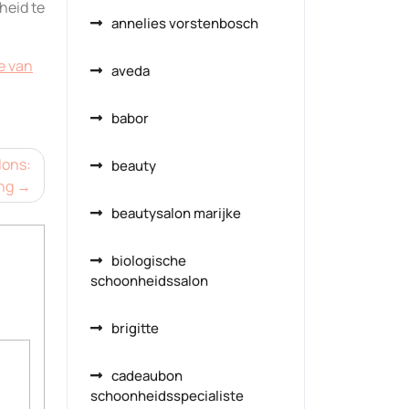
heid te
annelies vorstenbosch
e van
aveda
babor
lons:
beauty
ng
beautysalon marijke
biologische
schoonheidssalon
brigitte
cadeaubon
schoonheidsspecialiste