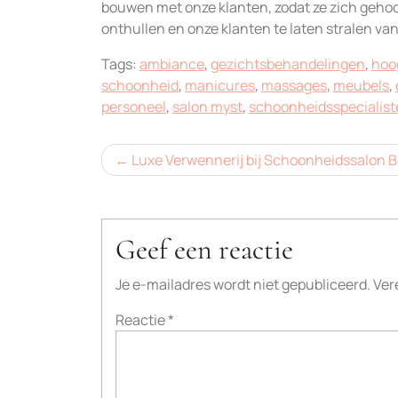
bouwen met onze klanten, zodat ze zich gehoo
onthullen en onze klanten te laten stralen va
Tags:
ambiance
,
gezichtsbehandelingen
,
hoo
schoonheid
,
manicures
,
massages
,
meubels
,
personeel
,
salon myst
,
schoonheidsspecialist
Bericht
Luxe Verwennerij bij Schoonheidssalon 
navigatie
Geef een reactie
Je e-mailadres wordt niet gepubliceerd.
Ver
Reactie
*