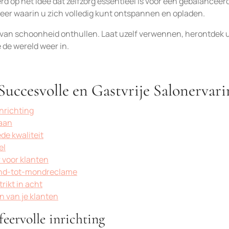
rd op het idee dat zelfzorg essentieel is voor een gebalanceer
er waarin u zich volledig kunt ontspannen en opladen.
e van schoonheid onthullen. Laat uzelf verwennen, herontdek 
 de wereld weer in.
 Succesvolle en Gastvrije Salonervar
nrichting
 aan
e kwaliteit
el
 voor klanten
mond-tot-mondreclame
rikt in acht
n van je klanten
feervolle inrichting