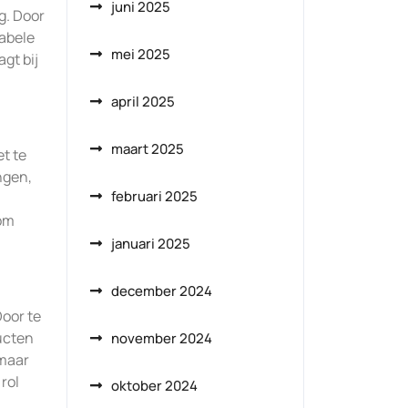
juni 2025
g. Door
abele
mei 2025
gt bij
april 2025
maart 2025
t te
ngen,
februari 2025
 om
januari 2025
december 2024
Door te
ucten
november 2024
 maar
rol
oktober 2024