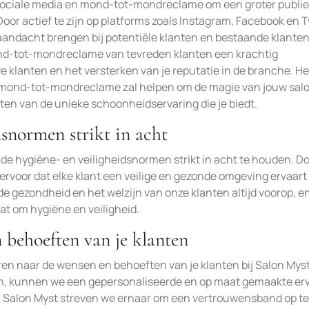
a sociale media en mond-tot-mondreclame om een groter publie
Door actief te zijn op platforms zoals Instagram, Facebook en T
aandacht brengen bij potentiële klanten en bestaande klante
nd-tot-mondreclame van tevreden klanten een krachtig
 klanten en het versterken van je reputatie in de branche. He
mond-tot-mondreclame zal helpen om de magie van jouw sal
ten van de unieke schoonheidservaring die je biedt.
snormen strikt in acht
 de hygiëne- en veiligheidsnormen strikt in acht te houden. D
rvoor dat elke klant een veilige en gezonde omgeving ervaart
de gezondheid en het welzijn van onze klanten altijd voorop, e
at om hygiëne en veiligheid.
 behoeften van je klanten
eren naar de wensen en behoeften van je klanten bij Salon Mys
len, kunnen we een gepersonaliseerde en op maat gemaakte er
ij Salon Myst streven we ernaar om een vertrouwensband op te