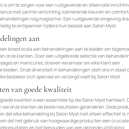
t is om te zorgen voor een rustgevende en sfeervolle inrichtin
iance met zachte verlichting, kalmerende kleuren en comfort
behandelingen nog magischer. Een rustgevende omgeving draa
olledig te ontspannen tijdens hun bezoek aan Salon Myst.
ndelingen aan
m een breed scala aan behandelingen aan te bieden om tegemoe
n onze klanten. Door een uitgebreide selectie van behandeli
sages en manicures, streven we ernaar om elke klant een
 bieden. Onze diversiteit in behandelingen stelt ons in staat
lke bezoeker zich speciaal en verzorgd voelt bij Salon Myst.
en van goede kwaliteit
ede kwaliteit is een essentiële tip die Salon Myst hanteert. 
n we onze klanten de beste resultaten garanderen. Deze prod
n dat elke behandeling bij Salon Myst niet alleen effectief is,
oven dat het gebruik van hoogwaardige producten een cruciale 
eidsresultaten en het behouden van een gezonde uitstraling.