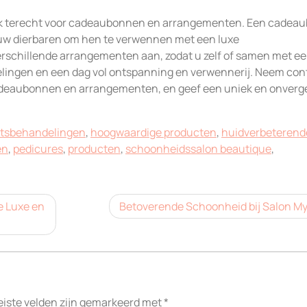
ook terecht voor cadeaubonnen en arrangementen. Een cadea
 uw dierbaren om hen te verwennen met een luxe
erschillende arrangementen aan, zodat u zelf of samen met e
lingen en een dag vol ontspanning en verwennerij. Neem con
adeaubonnen en arrangementen, en geef een uniek en onverge
htsbehandelingen
,
hoogwaardige producten
,
huidverbeterend
en
,
pedicures
,
producten
,
schoonheidssalon beautique
,
e Luxe en
Betoverende Schoonheid bij Salon My
eiste velden zijn gemarkeerd met
*