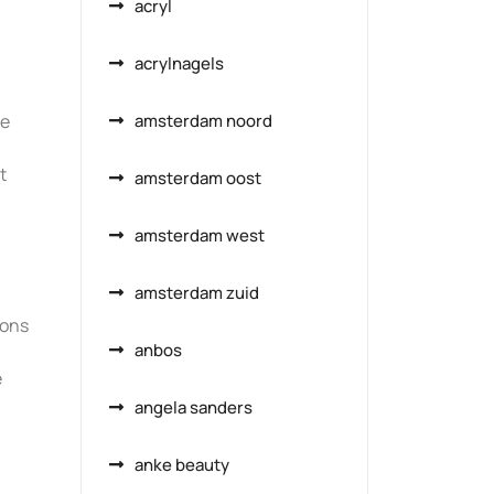
acryl
acrylnagels
de
amsterdam noord
t
amsterdam oost
amsterdam west
amsterdam zuid
 ons
anbos
e
angela sanders
anke beauty