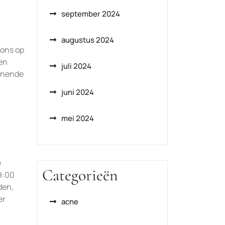
september 2024
augustus 2024
 ons op
een
juli 2024
annende
juni 2024
mei 2024
e
Categorieën
9:00
den,
er
acne