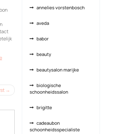
annelies vorstenbosch
ubon
aveda
en
tact
telijk
babor
beauty
e
beautysalon marijke
biologische
st
schoonheidssalon
brigitte
cadeaubon
schoonheidsspecialiste