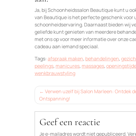
Ja, bij Schoonheidssalon Beautique kunt u 
van Beautique is het perfecte geschenk voor
schoonheidservaring. Daarnaast bieden wij v
geliefde kunt genieten van meerdere behande
met ons op voor meer informatie over onze c
cadeau aan iemand speciaal.
Tags:
afspraak maken
,
behandelingen
,
gezic
peelings
,
manicures
,
massages
,
openingstijd
wenkbrauwstyling
Bericht
Verwen uzelf bij Salon Marleen: Ontdek d
Ontspanning!
navigatie
Geef een reactie
Je e-mailadres wordt niet gepubliceerd.
Ver