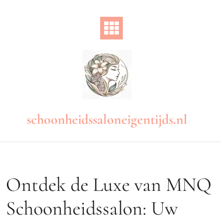
Naar
de
inhoud
gaan
schoonheidssaloneigentijds.nl
Ontdek de Luxe van MNQ
Schoonheidssalon: Uw