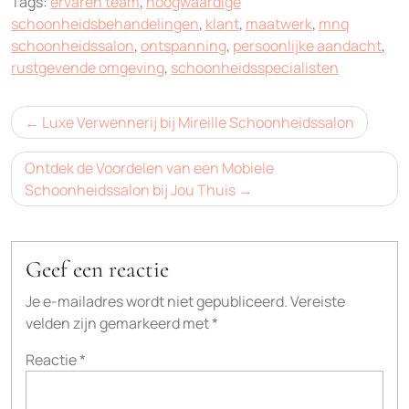
Tags:
ervaren team
,
hoogwaardige
schoonheidsbehandelingen
,
klant
,
maatwerk
,
mnq
schoonheidssalon
,
ontspanning
,
persoonlijke aandacht
,
rustgevende omgeving
,
schoonheidsspecialisten
Bericht
Luxe Verwennerij bij Mireille Schoonheidssalon
navigatie
Ontdek de Voordelen van een Mobiele
Schoonheidssalon bij Jou Thuis
Geef een reactie
Je e-mailadres wordt niet gepubliceerd.
Vereiste
velden zijn gemarkeerd met
*
Reactie
*