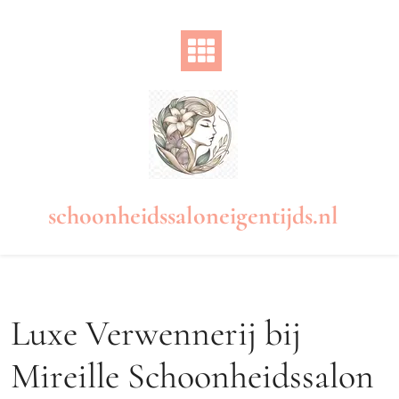
Naar
de
inhoud
gaan
schoonheidssaloneigentijds.nl
Luxe Verwennerij bij
Mireille Schoonheidssalon