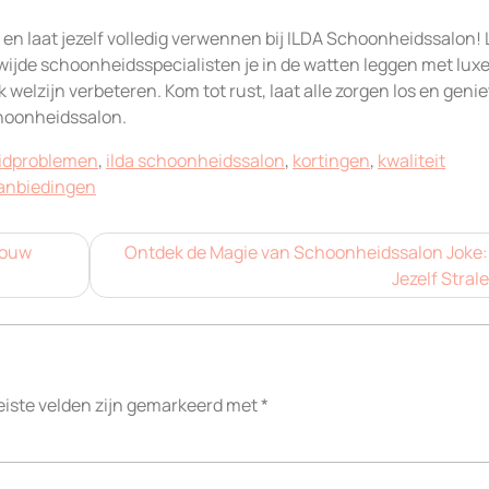
n laat jezelf volledig verwennen bij ILDA Schoonheidssalon! 
ewijde schoonheidsspecialisten je in de watten leggen met lux
jk welzijn verbeteren. Kom tot rust, laat alle zorgen los en geni
hoonheidssalon.
idproblemen
,
ilda schoonheidssalon
,
kortingen
,
kwaliteit
aanbiedingen
Jouw
Ontdek de Magie van Schoonheidssalon Joke:
Jezelf Stral
eiste velden zijn gemarkeerd met
*