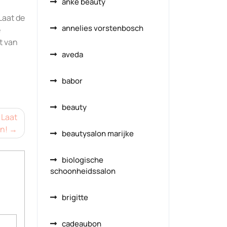
anke beauty
Laat de
annelies vorstenbosch
e
et van
aveda
babor
beauty
 Laat
en!
beautysalon marijke
biologische
schoonheidssalon
brigitte
cadeaubon