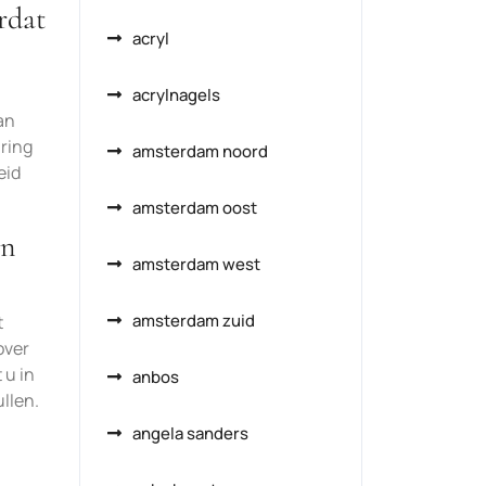
rdat
acryl
acrylnagels
an
ring
amsterdam noord
eid
amsterdam oost
un
amsterdam west
amsterdam zuid
t
over
 u in
anbos
llen.
angela sanders