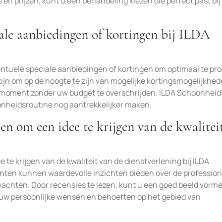
en prijzen, kunt u een behandeling kiezen die perfect past bi
iale aanbiedingen of kortingen bij ILDA
ntuele speciale aanbiedingen of kortingen om optimaal te pro
ijn om op de hoogte te zijn van mogelijke kortingsmogelijkhed
enmoment zonder uw budget te overschrijden. ILDA Schoonheid
oonheidsroutine nog aantrekkelijker maken.
ten om een idee te krijgen van de kwalitei
te krijgen van de kwaliteit van de dienstverlening bij ILDA
ten kunnen waardevolle inzichten bieden over de professiona
wachten. Door recensies te lezen, kunt u een goed beeld vorm
ij uw persoonlijke wensen en behoeften op het gebied van