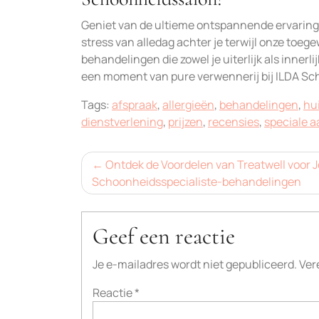
Geniet van de ultieme ontspannende ervaring e
stress van alledag achter je terwijl onze toeg
behandelingen die zowel je uiterlijk als innerli
een moment van pure verwennerij bij ILDA Sc
Tags:
afspraak
,
allergieën
,
behandelingen
,
hu
dienstverlening
,
prijzen
,
recensies
,
speciale 
Bericht
Ontdek de Voordelen van Treatwell voor 
Schoonheidsspecialiste-behandelingen
navigatie
Geef een reactie
Je e-mailadres wordt niet gepubliceerd.
Ver
Reactie
*