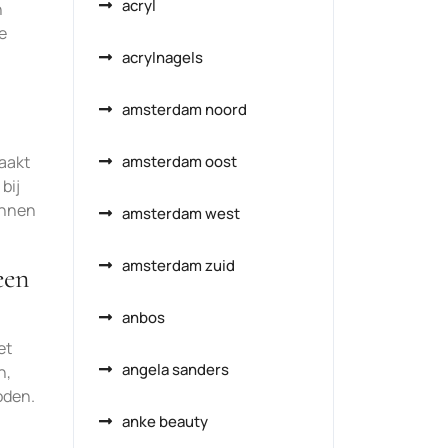
acryl
n
e
acrylnagels
amsterdam noord
maakt
amsterdam oost
bij
ennen
amsterdam west
amsterdam zuid
een
anbos
et
angela sanders
n,
oden.
anke beauty