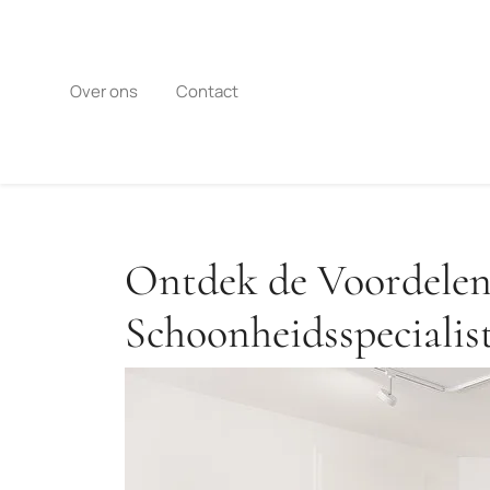
Naar
de
inhoud
gaan
Over ons
Contact
Ontdek de Voordelen
Schoonheidsspecialis