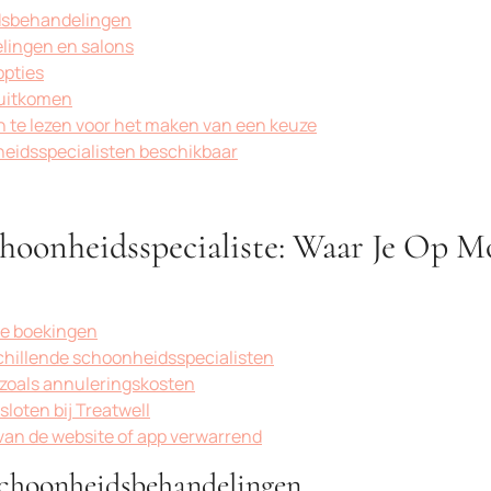
dsbehandelingen
lingen en salons
opties
u uitkomen
n te lezen voor het maken van een keuze
heidsspecialisten beschikbaar
choonheidsspecialiste: Waar Je Op M
te boekingen
rschillende schoonheidsspecialisten
 zoals annuleringskosten
sloten bij Treatwell
van de website of app verwarrend
schoonheidsbehandelingen