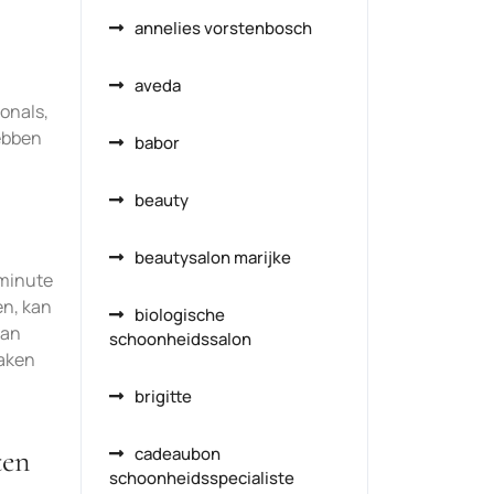
annelies vorstenbosch
aveda
onals,
hebben
babor
beauty
beautysalon marijke
-minute
n, kan
biologische
kan
schoonheidssalon
maken
brigitte
ten
cadeaubon
schoonheidsspecialiste