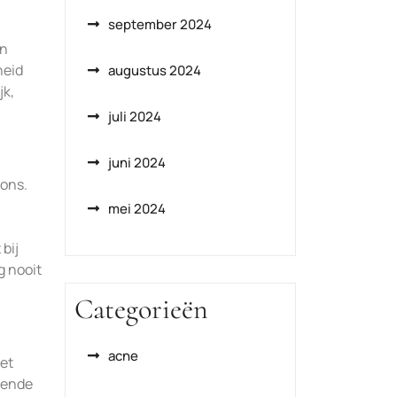
september 2024
en
heid
augustus 2024
jk,
juli 2024
juni 2024
lons.
mei 2024
bij
g nooit
Categorieën
acne
het
lende