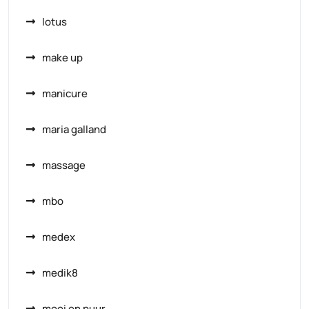
lotus
make up
manicure
maria galland
massage
mbo
medex
medik8
mooi en puur