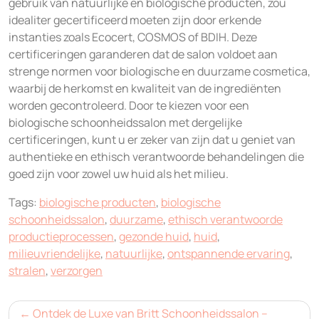
gebruik van natuurlijke en biologische producten, zou
idealiter gecertificeerd moeten zijn door erkende
instanties zoals Ecocert, COSMOS of BDIH. Deze
certificeringen garanderen dat de salon voldoet aan
strenge normen voor biologische en duurzame cosmetica,
waarbij de herkomst en kwaliteit van de ingrediënten
worden gecontroleerd. Door te kiezen voor een
biologische schoonheidssalon met dergelijke
certificeringen, kunt u er zeker van zijn dat u geniet van
authentieke en ethisch verantwoorde behandelingen die
goed zijn voor zowel uw huid als het milieu.
Tags:
biologische producten
,
biologische
schoonheidssalon
,
duurzame
,
ethisch verantwoorde
productieprocessen
,
gezonde huid
,
huid
,
milieuvriendelijke
,
natuurlijke
,
ontspannende ervaring
,
stralen
,
verzorgen
Bericht
Ontdek de Luxe van Britt Schoonheidssalon –