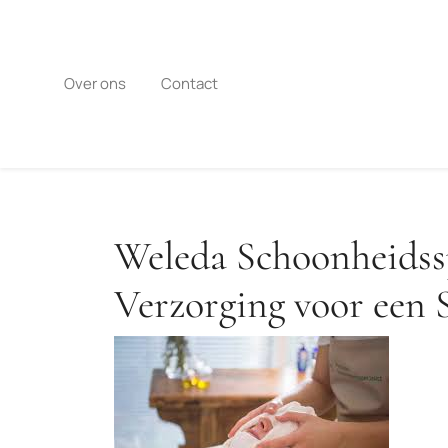
Naar
de
inhoud
gaan
Over ons
Contact
Weleda Schoonheidssp
Verzorging voor een 