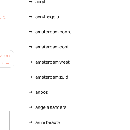
acryl
acrylnagels
uid
,
amsterdam noord
amsterdam oost
varen
amsterdam west
te
amsterdam zuid
anbos
angela sanders
anke beauty