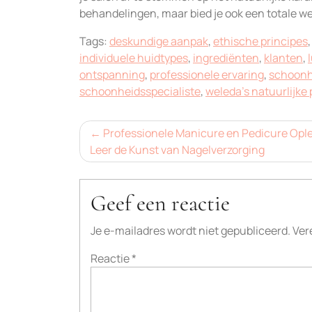
behandelingen, maar bied je ook een totale we
Tags:
deskundige aanpak
,
ethische principes
individuele huidtypes
,
ingrediënten
,
klanten
,
ontspanning
,
professionele ervaring
,
schoonh
schoonheidsspecialiste
,
weleda's natuurlijke
Bericht
Professionele Manicure en Pedicure Ople
Leer de Kunst van Nagelverzorging
navigatie
Geef een reactie
Je e-mailadres wordt niet gepubliceerd.
Ver
Reactie
*