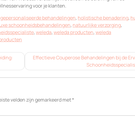
llnesservaring voor je klanten.
,
gepersonaliseerde behandelingen
,
holistische benadering
,
h
luxe schoonheidsbehandelingen
,
natuurlijke verzorging
,
eidsspecialiste
,
weleda
,
weleda producten
,
weleda
 producten
iding:
Effectieve Couperose Behandelingen bij de Er
Schoonheidsspecialis
eiste velden zijn gemarkeerd met
*