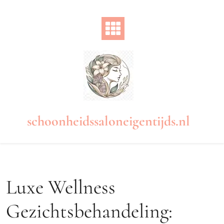
Naar
de
inhoud
gaan
schoonheidssaloneigentijds.nl
Luxe Wellness
Gezichtsbehandeling: