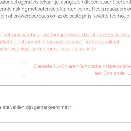
essioneel ogend visitekaartje, aangezien dit een essentieel on
kennismaking met potentiële klanten vormt. Het is raadzaam 
rijen of ontwerpbureaus om zo de beste prijs-kwaliteitverhoudi
n
,
betrouwbaarheid
,
contactgegevens
,
diensten
,
e-mailadres
,
rketinginstrument
,
naam van de salon
,
professionaliteit
,
artje
,
visitekaartje schoonheidssalon
,
website
Danielle: Uw Ervaren Schoonheidsspecialiste
een Stralende Hu
eiste velden zijn gemarkeerd met
*