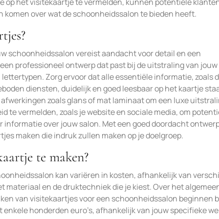
 op het visitekaartje te vermelden, kunnen potentiële klante
 komen over wat de schoonheidssalon te bieden heeft.
tjes?
ouw schoonheidssalon vereist aandacht voor detail en een
en professioneel ontwerp dat past bij de uitstraling van jouw
lettertypen. Zorg ervoor dat alle essentiële informatie, zoals 
oden diensten, duidelijk en goed leesbaar op het kaartje sta
afwerkingen zoals glans of mat laminaat om een luxe uitstrali
id te vermelden, zoals je website en sociale media, om potenti
r informatie over jouw salon. Met een goed doordacht ontwer
rtjes maken die indruk zullen maken op je doelgroep.
kaartje te maken?
oonheidssalon kan variëren in kosten, afhankelijk van versch
et materiaal en de druktechniek die je kiest. Over het algemee
aken van visitekaartjes voor een schoonheidssalon beginnen b
t enkele honderden euro’s, afhankelijk van jouw specifieke w