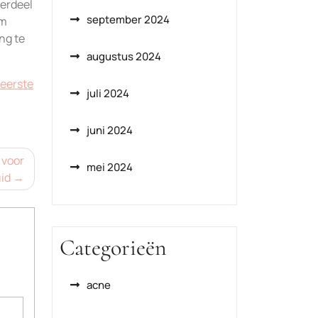
derdeel
september 2024
om
ng te
augustus 2024
eerste
juli 2024
juni 2024
 voor
mei 2024
id
Categorieën
acne