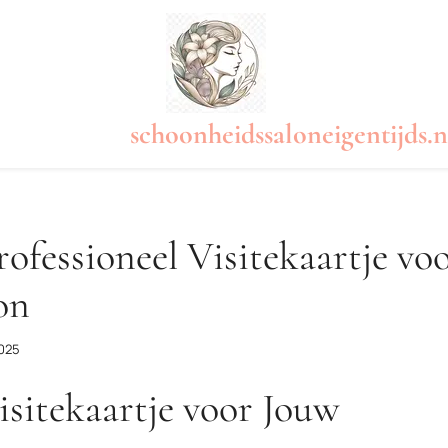
schoonheidssaloneigentijds.n
ofessioneel Visitekaartje vo
on
2025
isitekaartje voor Jouw