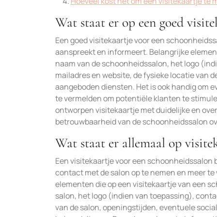
Hoeveel kost het om een visitekaartje te
Wat staat er op een goed visite
Een goed visitekaartje voor een schoonheidssa
aanspreekt en informeert. Belangrijke element
naam van de schoonheidssalon, het logo (ind
mailadres en website, de fysieke locatie van d
aangeboden diensten. Het is ook handig om ev
te vermelden om potentiële klanten te stimul
ontworpen visitekaartje met duidelijke en over
betrouwbaarheid van de schoonheidssalon ove
Wat staat er allemaal op visite
Een visitekaartje voor een schoonheidssalon 
contact met de salon op te nemen en meer te
elementen die op een visitekaartje van een 
salon, het logo (indien van toepassing), con
van de salon, openingstijden, eventuele socia