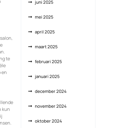
n
juni 2025
mei 2025
april 2025
 salon,
de
maart 2025
an.
ng te
februari 2025
ële
p en
januari 2025
december 2024
illende
november 2024
n kun
ij
oktober 2024
ensen.