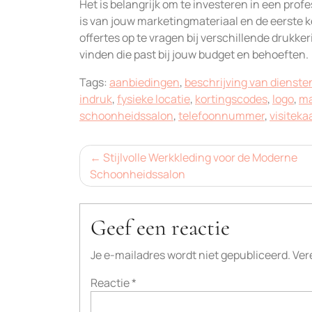
Het is belangrijk om te investeren in een prof
is van jouw marketingmateriaal en de eerste 
offertes op te vragen bij verschillende drukke
vinden die past bij jouw budget en behoeften.
Tags:
aanbiedingen
,
beschrijving van dienste
indruk
,
fysieke locatie
,
kortingscodes
,
logo
,
ma
schoonheidssalon
,
telefoonnummer
,
visiteka
Bericht
Stijlvolle Werkkleding voor de Moderne
Schoonheidssalon
navigatie
Geef een reactie
Je e-mailadres wordt niet gepubliceerd.
Ver
Reactie
*