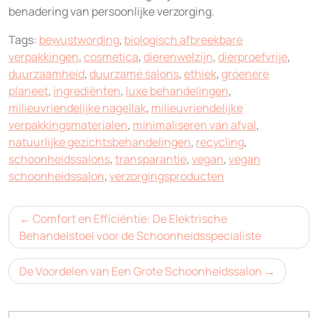
benadering van persoonlijke verzorging.
Tags:
bewustwording
,
biologisch afbreekbare
verpakkingen
,
cosmetica
,
dierenwelzijn
,
dierproefvrije
,
duurzaamheid
,
duurzame salons
,
ethiek
,
groenere
planeet
,
ingrediënten
,
luxe behandelingen
,
milieuvriendelijke nagellak
,
milieuvriendelijke
verpakkingsmaterialen
,
minimaliseren van afval
,
natuurlijke gezichtsbehandelingen
,
recycling
,
schoonheidssalons
,
transparantie
,
vegan
,
vegan
schoonheidssalon
,
verzorgingsproducten
Bericht
Comfort en Efficiëntie: De Elektrische
navigatie
Behandelstoel voor de Schoonheidsspecialiste
De Voordelen van Een Grote Schoonheidssalon