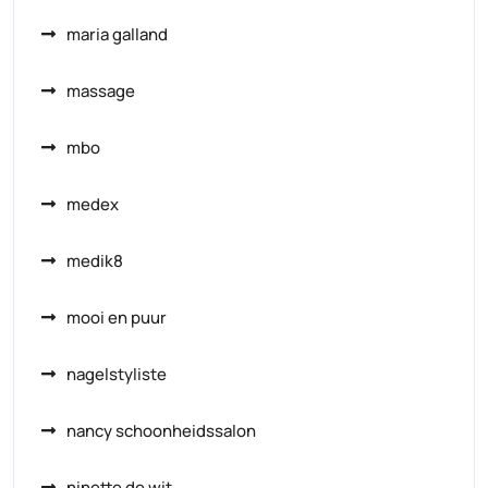
maria galland
massage
mbo
medex
medik8
mooi en puur
nagelstyliste
nancy schoonheidssalon
ninette de wit