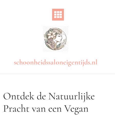
Naar
de
inhoud
gaan
schoonheidssaloneigentijds.nl
Ontdek de Natuurlijke
Pracht van een Vegan