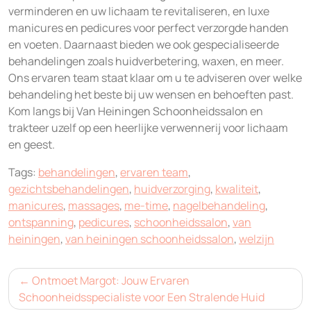
verminderen en uw lichaam te revitaliseren, en luxe
manicures en pedicures voor perfect verzorgde handen
en voeten. Daarnaast bieden we ook gespecialiseerde
behandelingen zoals huidverbetering, waxen, en meer.
Ons ervaren team staat klaar om u te adviseren over welke
behandeling het beste bij uw wensen en behoeften past.
Kom langs bij Van Heiningen Schoonheidssalon en
trakteer uzelf op een heerlijke verwennerij voor lichaam
en geest.
Tags:
behandelingen
,
ervaren team
,
gezichtsbehandelingen
,
huidverzorging
,
kwaliteit
,
manicures
,
massages
,
me-time
,
nagelbehandeling
,
ontspanning
,
pedicures
,
schoonheidssalon
,
van
heiningen
,
van heiningen schoonheidssalon
,
welzijn
Bericht
Ontmoet Margot: Jouw Ervaren
navigatie
Schoonheidsspecialiste voor Een Stralende Huid