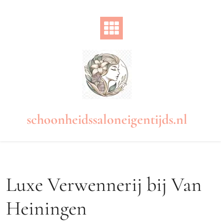
Naar
de
inhoud
gaan
schoonheidssaloneigentijds.nl
Luxe Verwennerij bij Van
Heiningen