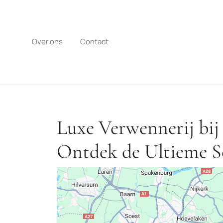
Naar
de
inhoud
gaan
Over ons
Contact
Luxe Verwennerij bij
Ontdek de Ultieme S