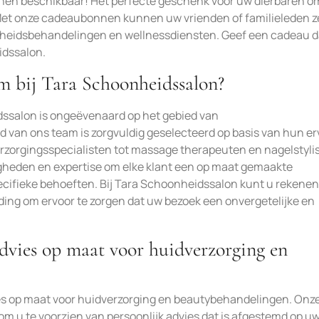
nnen beschikbaar! Het perfecte geschenk voor uw dierbaren o
Met onze cadeaubonnen kunnen uw vrienden of familieleden z
nheidsbehandelingen en wellnessdiensten. Geef een cadeau d
idssalon.
am bij Tara Schoonheidssalon?
dssalon is ongeëvenaard op het gebied van
 van ons team is zorgvuldig geselecteerd op basis van hun er
rzorgingsspecialisten tot massage therapeuten en nagelstyli
igheden en expertise om elke klant een op maat gemaakte
ecifieke behoeften. Bij Tara Schoonheidssalon kunt u rekenen
ing om ervoor te zorgen dat uw bezoek een onvergetelijke en
dvies op maat voor huidverzorging en
ies op maat voor huidverzorging en beautybehandelingen. Onz
m u te voorzien van persoonlijk advies dat is afgestemd op u