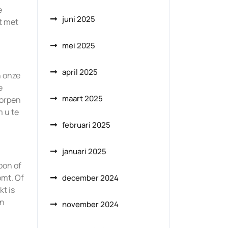
e
juni 2025
t met
mei 2025
april 2025
n onze
e
maart 2025
worpen
 u te
februari 2025
januari 2025
oon of
omt. Of
december 2024
t is
en
november 2024