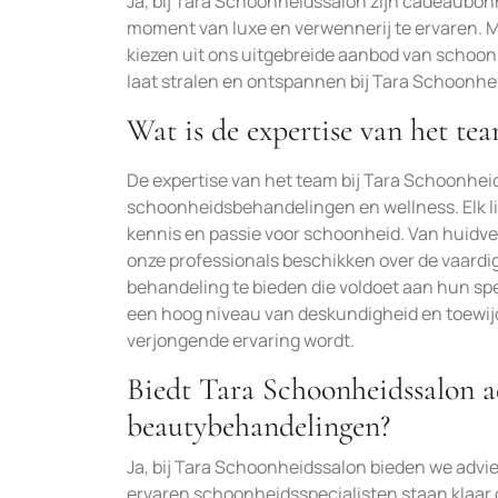
Ja, bij Tara Schoonheidssalon zijn cadeaubo
moment van luxe en verwennerij te ervaren. 
kiezen uit ons uitgebreide aanbod van schoo
laat stralen en ontspannen bij Tara Schoonhe
Wat is de expertise van het te
De expertise van het team bij Tara Schoonhei
schoonheidsbehandelingen en wellness. Elk lid
kennis en passie voor schoonheid. Van huidve
onze professionals beschikken over de vaard
behandeling te bieden die voldoet aan hun sp
een hoog niveau van deskundigheid en toewijd
verjongende ervaring wordt.
Biedt Tara Schoonheidssalon a
beautybehandelingen?
Ja, bij Tara Schoonheidssalon bieden we adv
ervaren schoonheidsspecialisten staan klaar o