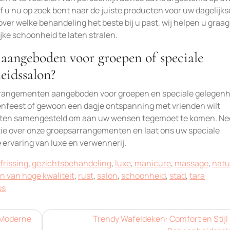
u nu op zoek bent naar de juiste producten voor uw dagelijks
over welke behandeling het beste bij u past, wij helpen u graa
jke schoonheid te laten stralen.
aangeboden voor groepen of speciale
eidssalon?
arrangementen aangeboden voor groepen en speciale gelegen
lenfeest of gewoon een dagje ontspanning met vrienden wilt
enten samengesteld om aan uw wensen tegemoet te komen. N
tie over onze groepsarrangementen en laat ons uw speciale
 ervaring van luxe en verwennerij.
frissing
,
gezichtsbehandeling
,
luxe
,
manicure
,
massage
,
natu
n van hoge kwaliteit
,
rust
,
salon
,
schoonheid
,
stad
,
tara
ss
 Moderne
Trendy Wafeldeken: Comfort en Stijl 