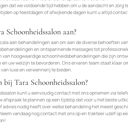
rgen dat we voldoende tijd hebben om u de aandacht en zorg t
stijden op feestdagen of afwijkende dagen kunt u altijd contac
ra Schoonheidssalon aan?
scala aan behandelingen aan om aan de diverse behoeften va
htsbehandelingen en ontspannende massages tot professionel
ten van hoogwaardige schoonheidsbehandelingen die zijn ont
en uw welzijn te bevorderen. Ons ervaren team staat klaar om
van luxe en verwennerij te bieden.
 bij Tara Schoonheidssalon?
dssalon kunt u eenvoudig contact met ons opnemen via telef
w afspraak te plannen op een tijdstip dat voor u het beste uitk
f advies nodig heeft over welke behandeling het meest geschik
. Neem vandaag nog contact met ons op en trakteer uzelf op e
on!