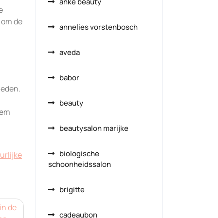
anke beauty
e
g om de
annelies vorstenbosch
aveda
babor
heden.
beauty
eem
beautysalon marijke
biologische
urlijke
schoonheidssalon
brigitte
in de
cadeaubon