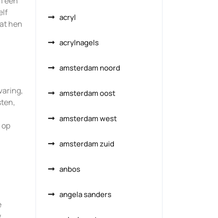
m een
elf
acryl
at hen
acrylnagels
amsterdam noord
varing,
amsterdam oost
sten,
amsterdam west
 op
amsterdam zuid
anbos
angela sanders
e
w