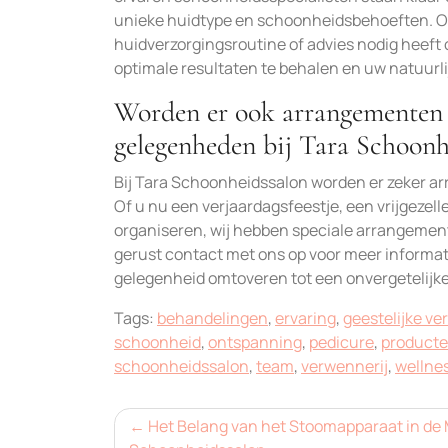
unieke huidtype en schoonheidsbehoeften. Of 
huidverzorgingsroutine of advies nodig heeft 
optimale resultaten te behalen en uw natuurli
Worden er ook arrangementen 
gelegenheden bij Tara Schoonh
Bij Tara Schoonheidssalon worden er zeker 
Of u nu een verjaardagsfeestje, een vrijgezel
organiseren, wij hebben speciale arrangem
gerust contact met ons op voor meer informa
gelegenheid omtoveren tot een onvergetelijke
Tags:
behandelingen
,
ervaring
,
geestelijke ver
schoonheid
,
ontspanning
,
pedicure
,
producte
schoonheidssalon
,
team
,
verwennerij
,
wellne
Bericht
Het Belang van het Stoomapparaat in de