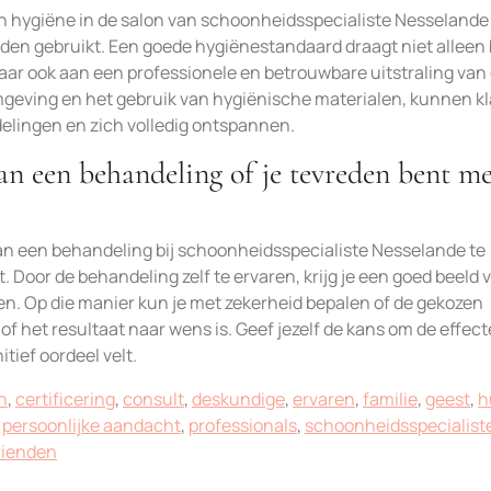
n hygiëne in de salon van schoonheidsspecialiste Nesselande
den gebruikt. Een goede hygiënestandaard draagt niet alleen 
aar ook aan een professionele en betrouwbare uitstraling van
mgeving en het gebruik van hygiënische materialen, kunnen k
elingen en zich volledig ontspannen.
van een behandeling of je tevreden bent m
van een behandeling bij schoonheidsspecialiste Nesselande te
. Door de behandeling zelf te ervaren, krijg je een goed beeld 
en. Op die manier kun je met zekerheid bepalen of de gekozen
f het resultaat naar wens is. Geef jezelf de kans om de effec
tief oordeel velt.
n
,
certificering
,
consult
,
deskundige
,
ervaren
,
familie
,
geest
,
h
,
persoonlijke aandacht
,
professionals
,
schoonheidsspecialist
rienden