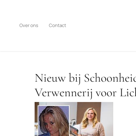
Naar
de
inhoud
gaan
Over ons
Contact
Nieuw bij Schoonheid
Verwennerij voor Li