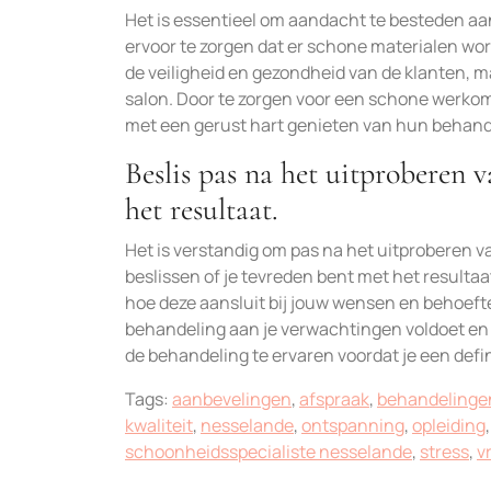
Het is essentieel om aandacht te besteden aa
ervoor te zorgen dat er schone materialen wor
de veiligheid en gezondheid van de klanten, m
salon. Door te zorgen voor een schone werko
met een gerust hart genieten van hun behand
Beslis pas na het uitproberen 
het resultaat.
Het is verstandig om pas na het uitproberen 
beslissen of je tevreden bent met het resultaat
hoe deze aansluit bij jouw wensen en behoeft
behandeling aan je verwachtingen voldoet en o
de behandeling te ervaren voordat je een defini
Tags:
aanbevelingen
,
afspraak
,
behandelinge
kwaliteit
,
nesselande
,
ontspanning
,
opleiding
schoonheidsspecialiste nesselande
,
stress
,
v