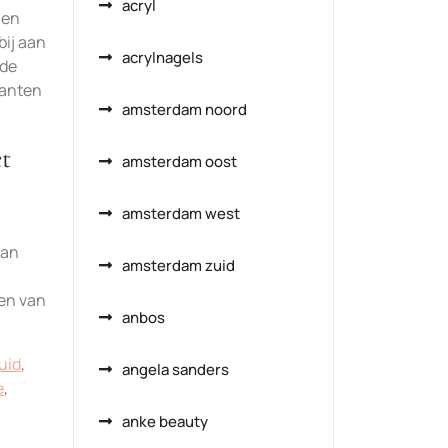
acryl
 en
bij aan
acrylnagels
 de
lanten
amsterdam noord
et
amsterdam oost
amsterdam west
van
amsterdam zuid
ten van
anbos
uid
,
angela sanders
e
,
anke beauty