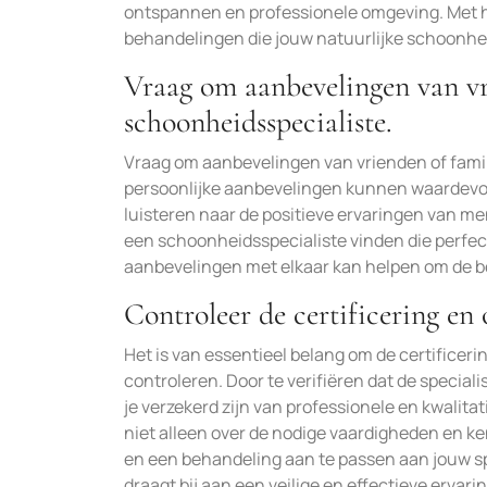
ontspannen en professionele omgeving. Met h
behandelingen die jouw natuurlijke schoonhei
Vraag om aanbevelingen van vr
schoonheidsspecialiste.
Vraag om aanbevelingen van vrienden of famil
persoonlijke aanbevelingen kunnen waardevol z
luisteren naar de positieve ervaringen van m
een schoonheidsspecialiste vinden die perfect
aanbevelingen met elkaar kan helpen om de bes
Controleer de certificering en 
Het is van essentieel belang om de certificeri
controleren. Door te verifiëren dat de speciali
je verzekerd zijn van professionele en kwalit
niet alleen over de nodige vaardigheden en ke
en een behandeling aan te passen aan jouw spe
draagt bij aan een veilige en effectieve ervar