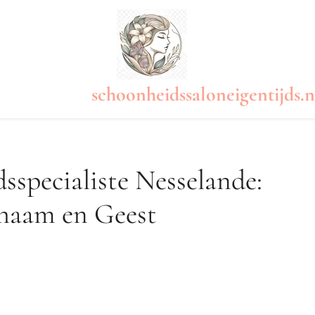
schoonheidssaloneigentijds.n
sspecialiste Nesselande:
chaam en Geest