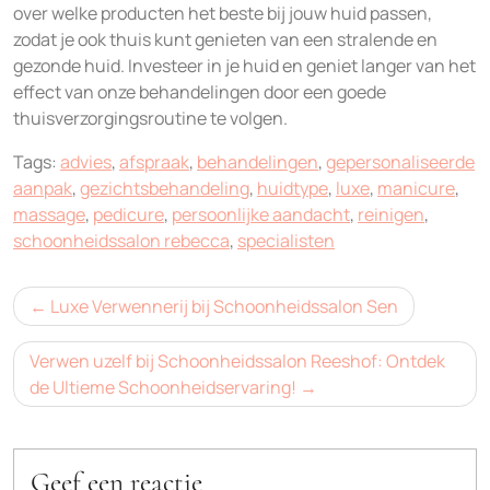
over welke producten het beste bij jouw huid passen,
zodat je ook thuis kunt genieten van een stralende en
gezonde huid. Investeer in je huid en geniet langer van het
effect van onze behandelingen door een goede
thuisverzorgingsroutine te volgen.
Tags:
advies
,
afspraak
,
behandelingen
,
gepersonaliseerde
aanpak
,
gezichtsbehandeling
,
huidtype
,
luxe
,
manicure
,
massage
,
pedicure
,
persoonlijke aandacht
,
reinigen
,
schoonheidssalon rebecca
,
specialisten
Bericht
Luxe Verwennerij bij Schoonheidssalon Sen
navigatie
Verwen uzelf bij Schoonheidssalon Reeshof: Ontdek
de Ultieme Schoonheidservaring!
Geef een reactie