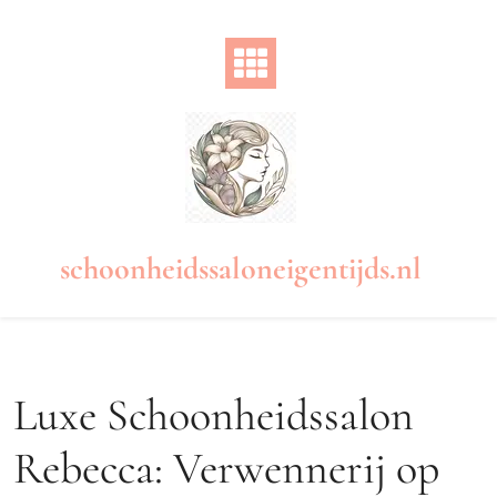
Naar
de
inhoud
gaan
schoonheidssaloneigentijds.nl
Luxe Schoonheidssalon
Rebecca: Verwennerij op