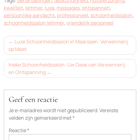
Tags:
behandelingen
,
deskundigheid
,
huidverzorging
,
kwaliteit
,
lemmer
,
luxe
,
massages
,
ontspannen
,
persoonlijke aandacht
,
professioneel
,
schoonheidssalon
,
schoonheidssalon lemmer
,
vriendelijk personeel
Bericht
Luxe Schoonheidssalon in Maarssen: Verwennerij
navigatie
op Maat
Ineke Schoonheidssalon: Uw Oase van Verwennerij
en Ontspanning
Geef een reactie
Je e-mailadres wordt niet gepubliceerd.
Vereiste
velden zijn gemarkeerd met
*
Reactie
*