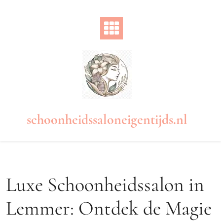
Naar
de
inhoud
gaan
schoonheidssaloneigentijds.nl
Luxe Schoonheidssalon in
Lemmer: Ontdek de Magie