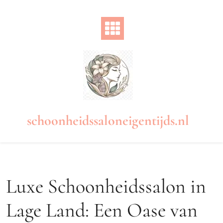
Naar
de
inhoud
gaan
schoonheidssaloneigentijds.nl
Luxe Schoonheidssalon in
Lage Land: Een Oase van