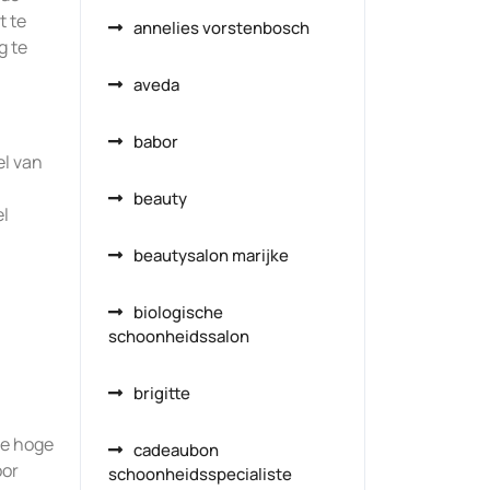
t te
annelies vorstenbosch
g te
aveda
babor
el van
beauty
el
beautysalon marijke
biologische
schoonheidssalon
brigitte
de hoge
cadeaubon
oor
schoonheidsspecialiste