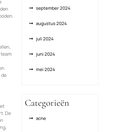
e
september 2024
nden
boden.
augustus 2024
juli 2024
llen,
e team
juni 2024
gen
mei 2024
r de
Categorieën
et
rt. De
acne
en
ing,