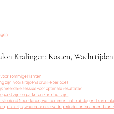
ingen
lon Kralingen: Kosten, Wachttijden
n voor sommige klanten.
 zijn, vooral tijdens drukke periodes.
 meerdere sessies voor optimale resultaten.
perkt zijn en parkeren kan duur zijn.
en vloeiend Nederlands, wat communicatie uitdagend kan mak
erg druk zijn, waardoor de ervaring minder ontspannend kan z