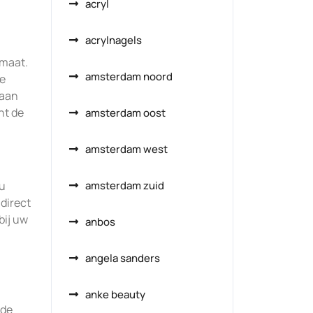
acryl
acrylnagels
 maat.
amsterdam noord
le
 aan
nt de
amsterdam oost
amsterdam west
 u
amsterdam zuid
 direct
bij uw
anbos
angela sanders
anke beauty
rde