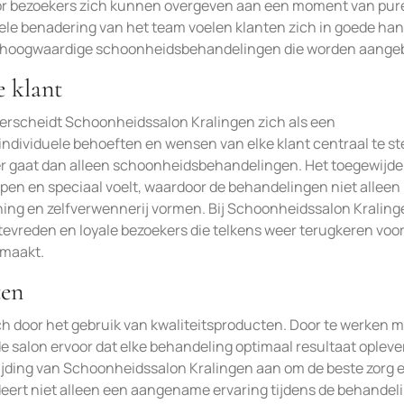
ardoor bezoekers zich kunnen overgeven aan een moment van pur
onele benadering van het team voelen klanten zich in goede ha
de hoogwaardige schoonheidsbehandelingen die worden aange
e klant
derscheidt Schoonheidssalon Kralingen zich als een
ndividuele behoeften en wensen van elke klant centraal te ste
der gaat dan alleen schoonheidsbehandelingen. Het toegewijd
repen en speciaal voelt, waardoor de behandelingen niet alleen
nning en zelfverwennerij vormen. Bij Schoonheidssalon Kralin
n tevreden en loyale bezoekers die telkens weer terugkeren voo
 maakt.
ten
 door het gebruik van kwaliteitsproducten. Door te werken m
 salon ervoor dat elke behandeling optimaal resultaat opleve
ijding van Schoonheidssalon Kralingen aan om de beste zorg 
ndeert niet alleen een aangename ervaring tijdens de behandel