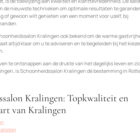
 is de toewijding aan kwaliteit en klanttevredenheid. De salo
 de nieuwste technieken om optimale resultaten te garander
g of gewoon wilt genieten van een moment voor uzelf, bij
 handen.
hoonheidssalon Kralingen ook bekend om de warme gastvrijh
aat altijd klaar om u te adviseren en te begeleiden bij het kiez
n.
even te ontsnappen aan de drukte van het dagelijks leven en zi
ngen, is Schoonheidssalon Kralingen dé bestemming in Rott
salon Kralingen: Topkwaliteit en
art van Kralingen
en
alisten