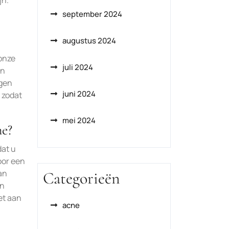
jn.
september 2024
augustus 2024
onze
juli 2024
en
egen
juni 2024
 zodat
mei 2024
ne?
dat u
oor een
an
Categorieën
en
et aan
acne