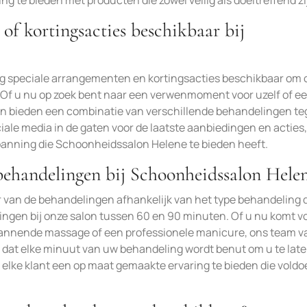
g te bieden met producten die zowel veilig als doeltreffend zi
 of kortingsacties beschikbaar bij
ig speciale arrangementen en kortingsacties beschikbaar om 
Of u nu op zoek bent naar een verwenmoment voor uzelf of e
n bieden een combinatie van verschillende behandelingen t
iale media in de gaten voor de laatste aanbiedingen en acties,
panning die Schoonheidssalon Helene te bieden heeft.
ehandelingen bij Schoonheidssalon Hele
 van de behandelingen afhankelijk van het type behandeling 
ngen bij onze salon tussen 60 en 90 minuten. Of u nu komt v
pannende massage of een professionele manicure, ons team v
 dat elke minuut van uw behandeling wordt benut om u te lat
elke klant een op maat gemaakte ervaring te bieden die voldo