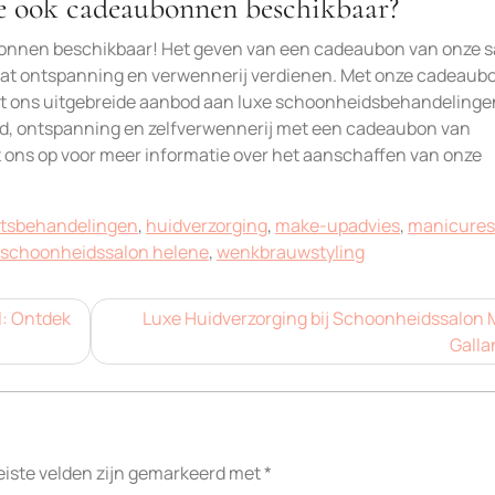
e ook cadeaubonnen beschikbaar?
bonnen beschikbaar! Het geven van een cadeaubon van onze sa
wat ontspanning en verwennerij verdienen. Met onze cadeau
uit ons uitgebreide aanbod aan luxe schoonheidsbehandelinge
d, ontspanning en zelfverwennerij met een cadeaubon van
ons op voor meer informatie over het aanschaffen van onze
htsbehandelingen
,
huidverzorging
,
make-upadvies
,
manicures
schoonheidssalon helene
,
wenkbrauwstyling
l: Ontdek
Luxe Huidverzorging bij Schoonheidssalon 
Galla
eiste velden zijn gemarkeerd met
*