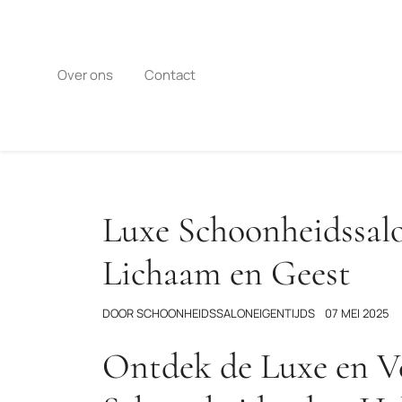
Naar
de
inhoud
gaan
Over ons
Contact
Luxe Schoonheidssalo
Lichaam en Geest
DOOR
SCHOONHEIDSSALONEIGENTIJDS
07 MEI 2025
Ontdek de Luxe en Ve