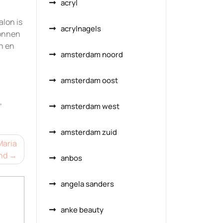
acryl
lon is
acrylnagels
bonnen
n en
amsterdam noord
amsterdam oost
,
amsterdam west
amsterdam zuid
Maria
nd
anbos
angela sanders
anke beauty