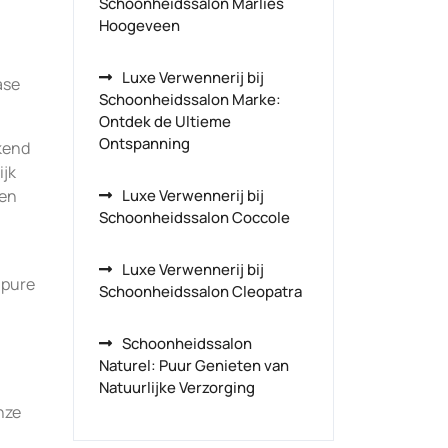
Schoonheidssalon Marlies
Hoogeveen
Luxe Verwennerij bij
ase
Schoonheidssalon Marke:
Ontdek de Ultieme
Ontspanning
kend
ijk
een
Luxe Verwennerij bij
Schoonheidssalon Coccole
Luxe Verwennerij bij
 pure
Schoonheidssalon Cleopatra
Schoonheidssalon
Naturel: Puur Genieten van
Natuurlijke Verzorging
nze