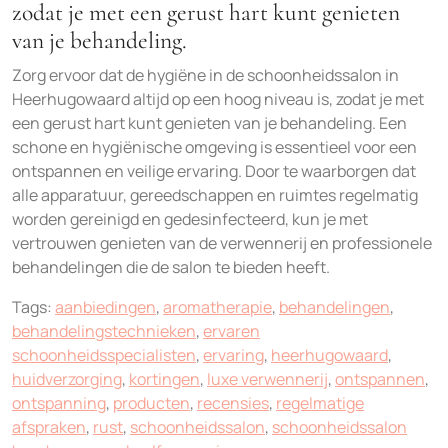
zodat je met een gerust hart kunt genieten
van je behandeling.
Zorg ervoor dat de hygiëne in de schoonheidssalon in
Heerhugowaard altijd op een hoog niveau is, zodat je met
een gerust hart kunt genieten van je behandeling. Een
schone en hygiënische omgeving is essentieel voor een
ontspannen en veilige ervaring. Door te waarborgen dat
alle apparatuur, gereedschappen en ruimtes regelmatig
worden gereinigd en gedesinfecteerd, kun je met
vertrouwen genieten van de verwennerij en professionele
behandelingen die de salon te bieden heeft.
Tags:
aanbiedingen
,
aromatherapie
,
behandelingen
,
behandelingstechnieken
,
ervaren
schoonheidsspecialisten
,
ervaring
,
heerhugowaard
,
huidverzorging
,
kortingen
,
luxe verwennerij
,
ontspannen
,
ontspanning
,
producten
,
recensies
,
regelmatige
afspraken
,
rust
,
schoonheidssalon
,
schoonheidssalon