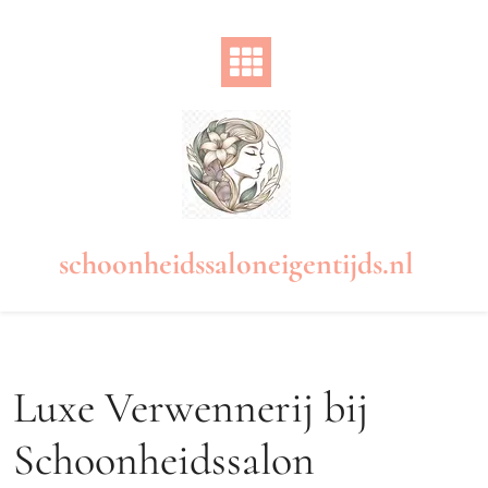
Naar
de
inhoud
gaan
schoonheidssaloneigentijds.nl
Luxe Verwennerij bij
Schoonheidssalon