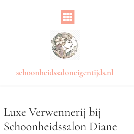
Naar
de
inhoud
gaan
schoonheidssaloneigentijds.nl
Luxe Verwennerij bij
Schoonheidssalon Diane