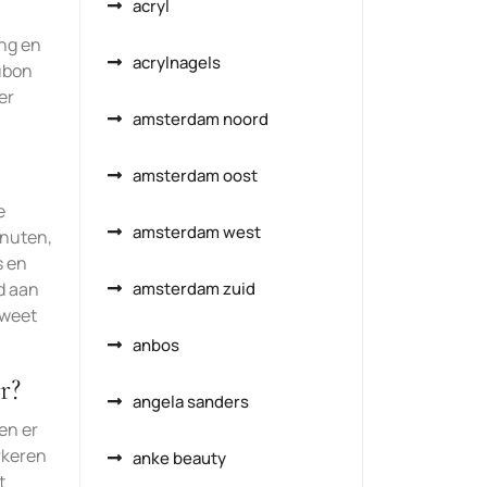
acryl
ng en
acrylnagels
aubon
er
amsterdam noord
amsterdam oost
e
amsterdam west
inuten,
s en
d aan
amsterdam zuid
 weet
anbos
r?
angela sanders
en er
rkeren
anke beauty
t