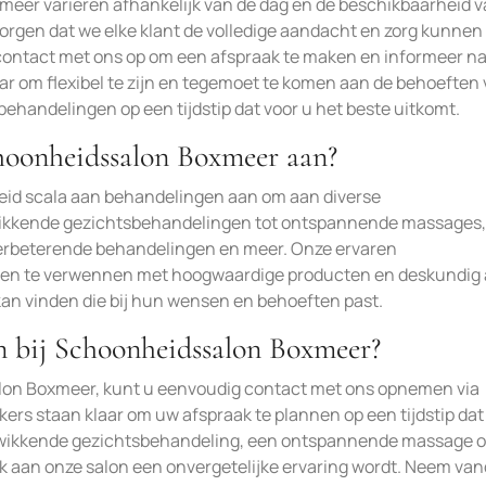
eer variëren afhankelijk van de dag en de beschikbaarheid 
orgen dat we elke klant de volledige aandacht en zorg kunnen
contact met ons op om een afspraak te maken en informeer n
ar om flexibel te zijn en tegemoet te komen aan de behoeften
behandelingen op een tijdstip dat voor u het beste uitkomt.
hoonheidssalon Boxmeer aan?
eid scala aan behandelingen aan om aan diverse
wikkende gezichtsbehandelingen tot ontspannende massages,
verbeterende behandelingen en meer. Onze ervaren
ten te verwennen met hoogwaardige producten en deskundig 
kan vinden die bij hun wensen en behoeften past.
n bij Schoonheidssalon Boxmeer?
lon Boxmeer, kunt u eenvoudig contact met ons opnemen via
kers staan klaar om uw afspraak te plannen op een tijdstip dat
erkwikkende gezichtsbehandeling, een ontspannende massage o
ek aan onze salon een onvergetelijke ervaring wordt. Neem va