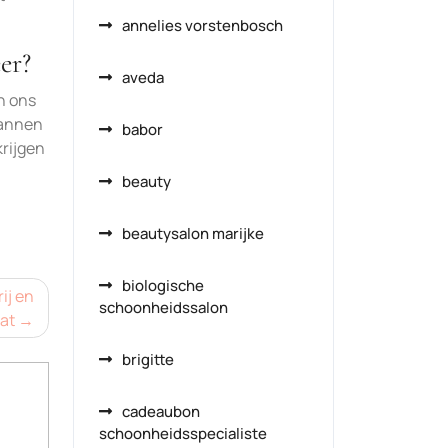
annelies vorstenbosch
er?
aveda
n ons
pannen
babor
krijgen
beauty
beautysalon marijke
biologische
ij en
schoonheidssalon
at
brigitte
cadeaubon
schoonheidsspecialiste