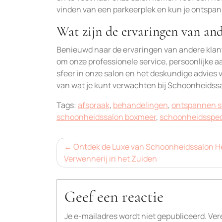
vinden van een parkeerplek en kun je ontspan
Wat zijn de ervaringen van an
Benieuwd naar de ervaringen van andere kla
om onze professionele service, persoonlijke
sfeer in onze salon en het deskundige advies 
van wat je kunt verwachten bij Schoonheidss
Tags:
afspraak
,
behandelingen
,
ontspannen s
schoonheidssalon boxmeer
,
schoonheidsspec
Bericht
Ontdek de Luxe van Schoonheidssalon H
Verwennerij in het Zuiden
navigatie
Geef een reactie
Je e-mailadres wordt niet gepubliceerd.
Ver