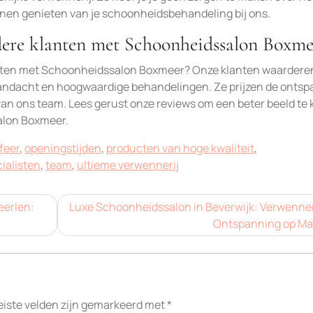
nen genieten van je schoonheidsbehandeling bij ons.
dere klanten met Schoonheidssalon Boxme
nten met Schoonheidssalon Boxmeer? Onze klanten waardere
 aandacht en hoogwaardige behandelingen. Ze prijzen de onts
van ons team. Lees gerust onze reviews om een beter beeld te 
alon Boxmeer.
feer
,
openingstijden
,
producten van hoge kwaliteit
,
ialisten
,
team
,
ultieme verwennerij
eerlen:
Luxe Schoonheidssalon in Beverwijk: Verwenner
Ontspanning op Ma
eiste velden zijn gemarkeerd met
*