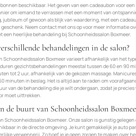
aubonnen beschikbaar. Het geven van een cadeaubon voor een
anier om iemand te verrassen met een moment van ontspanni
g, jubileum of gewoon als blijk van waardering, met een cade
l geschenk. Neem contact met ons op voor meer informatie ov
t een heerlijke behandeling bij Schoonheidssalon Boxmeer.
erschillende behandelingen in de salon?
n Schoonheidssalon Boxmeer varieert afhankelijk van het typ
 duren gezichtsbehandelingen meestal tussen de 60 en 90 m
ten tot 2 uur, afhankelijk van de gekozen massage. Manicure
 minuten in beslag. Het is altijd aan te raden om voorafgaan
uur van de behandeling die je wilt ondergaan, zodat je precies
or moet uittrekken.
in de buurt van Schoonheidssalon Boxmee
 van Schoonheidssalon Boxmeer. Onze salon is gunstig gelegen 
ikbaar in de directe omgeving. Je kunt gemakkelijk je auto pa
rlijke verwennerij. Zo hoef je je geen zorgen te maken over he