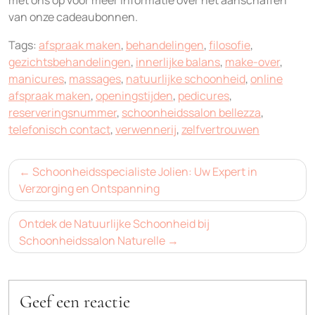
met ons op voor meer informatie over het aanschaffen
van onze cadeaubonnen.
Tags:
afspraak maken
,
behandelingen
,
filosofie
,
gezichtsbehandelingen
,
innerlijke balans
,
make-over
,
manicures
,
massages
,
natuurlijke schoonheid
,
online
afspraak maken
,
openingstijden
,
pedicures
,
reserveringsnummer
,
schoonheidssalon bellezza
,
telefonisch contact
,
verwennerij
,
zelfvertrouwen
Bericht
Schoonheidsspecialiste Jolien: Uw Expert in
navigatie
Verzorging en Ontspanning
Ontdek de Natuurlijke Schoonheid bij
Schoonheidssalon Naturelle
Geef een reactie