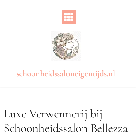
Naar
de
inhoud
gaan
schoonheidssaloneigentijds.nl
Luxe Verwennerij bij
Schoonheidssalon Bellezza