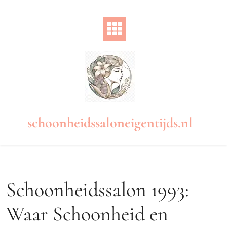
Naar
de
inhoud
gaan
schoonheidssaloneigentijds.nl
Schoonheidssalon 1993:
Waar Schoonheid en