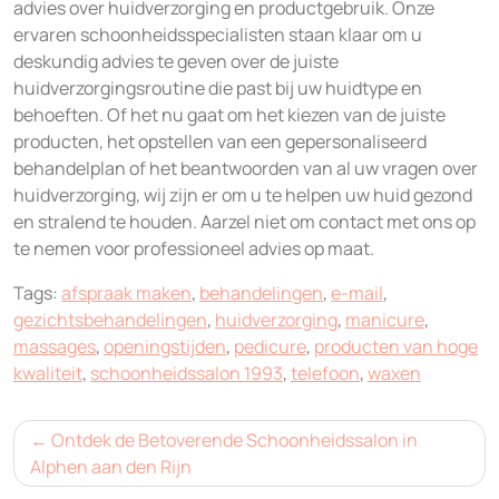
advies over huidverzorging en productgebruik. Onze
ervaren schoonheidsspecialisten staan klaar om u
deskundig advies te geven over de juiste
huidverzorgingsroutine die past bij uw huidtype en
behoeften. Of het nu gaat om het kiezen van de juiste
producten, het opstellen van een gepersonaliseerd
behandelplan of het beantwoorden van al uw vragen over
huidverzorging, wij zijn er om u te helpen uw huid gezond
en stralend te houden. Aarzel niet om contact met ons op
te nemen voor professioneel advies op maat.
Tags:
afspraak maken
,
behandelingen
,
e-mail
,
gezichtsbehandelingen
,
huidverzorging
,
manicure
,
massages
,
openingstijden
,
pedicure
,
producten van hoge
kwaliteit
,
schoonheidssalon 1993
,
telefoon
,
waxen
Bericht
Ontdek de Betoverende Schoonheidssalon in
navigatie
Alphen aan den Rijn