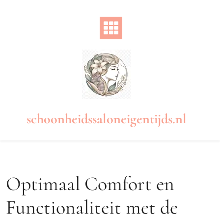
Naar
de
inhoud
gaan
schoonheidssaloneigentijds.nl
Optimaal Comfort en
Functionaliteit met de