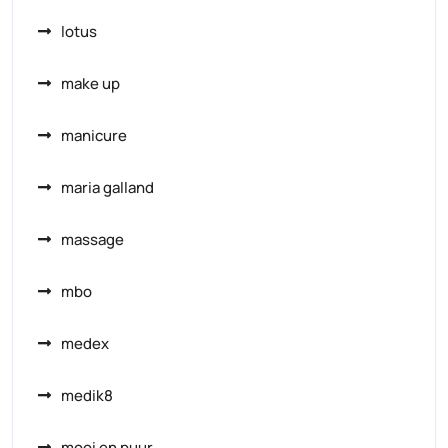
lotus
make up
manicure
maria galland
massage
mbo
medex
medik8
mooi en puur