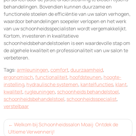
behandelingen. Bovendien kunnen duurzame en
functionele stoelen de efficiëntie van uw salon verhogen,
waardoor behandelingen soepeler verlopen en het werk
van uw schoonheidsspecialisten wordt vergemakkelijkt.
Kortom, investeren in kwalitatieve
schoonheidsbehandelstoelen is een waardevolle stap om
de algehele kwaliteit en professionaliteit van uw salon te
verbeteren.
Tags:
armleuningen
,
comfort
,
duurzaamheid
,
ergonomisch
,
functionaliteit
,
hoofdsteunen
,
hoogte-
instelling
,
hydraulische systemen
,
kantelfuncties
,
klant
,
kwaliteit
,
rugleuningen
,
schoonheids behandelstoel
,
schoonheidsbehandelstoel
,
schoonheidsspecialist
,
verstelbaar
Bericht
Welkom bij Schoonheidssalon Moaij: Ontdek de
navigatie
Ultieme Verwennerij!