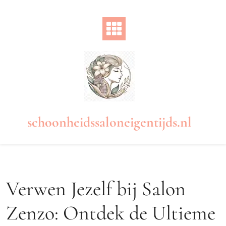
Naar
de
inhoud
gaan
schoonheidssaloneigentijds.nl
Verwen Jezelf bij Salon
Zenzo: Ontdek de Ultieme