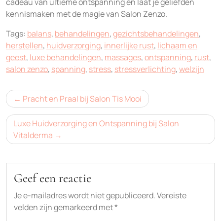
cadeau van ultieme ontspanning en laat je geliefden
kennismaken met de magie van Salon Zenzo.
Tags:
balans
,
behandelingen
,
gezichtsbehandelingen
,
herstellen
,
huidverzorging
,
innerlijke rust
,
lichaam en
geest
,
luxe behandelingen
,
massages
,
ontspanning
,
rust
,
salon zenzo
,
spanning
,
stress
,
stressverlichting
,
welzijn
Bericht
Pracht en Praal bij Salon Tis Mooi
navigatie
Luxe Huidverzorging en Ontspanning bij Salon
Vitalderma
Geef een reactie
Je e-mailadres wordt niet gepubliceerd.
Vereiste
velden zijn gemarkeerd met
*