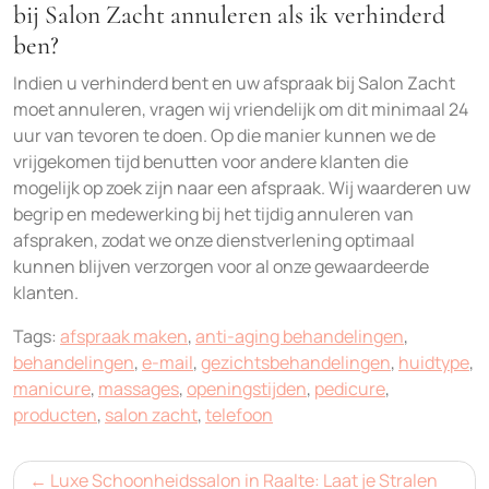
bij Salon Zacht annuleren als ik verhinderd
ben?
Indien u verhinderd bent en uw afspraak bij Salon Zacht
moet annuleren, vragen wij vriendelijk om dit minimaal 24
uur van tevoren te doen. Op die manier kunnen we de
vrijgekomen tijd benutten voor andere klanten die
mogelijk op zoek zijn naar een afspraak. Wij waarderen uw
begrip en medewerking bij het tijdig annuleren van
afspraken, zodat we onze dienstverlening optimaal
kunnen blijven verzorgen voor al onze gewaardeerde
klanten.
Tags:
afspraak maken
,
anti-aging behandelingen
,
behandelingen
,
e-mail
,
gezichtsbehandelingen
,
huidtype
,
manicure
,
massages
,
openingstijden
,
pedicure
,
producten
,
salon zacht
,
telefoon
Bericht
Luxe Schoonheidssalon in Raalte: Laat je Stralen