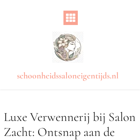
Naar
de
inhoud
gaan
schoonheidssaloneigentijds.nl
Luxe Verwennerij bij Salon
Zacht: Ontsnap aan de